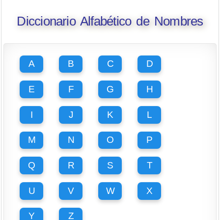
Diccionario Alfabético de Nombres
A
B
C
D
E
F
G
H
I
J
K
L
M
N
O
P
Q
R
S
T
U
V
W
X
Y
Z