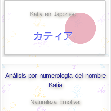
Katia en Japonés:
カティア
Análisis por numerología del nombre
Katia
Naturaleza Emotiva: