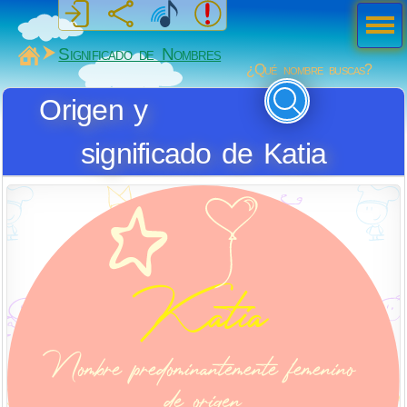
Men
ú
MiSabueso
Significado de Nombres
¿Qué nombre buscas?
Origen y
significado de Katia