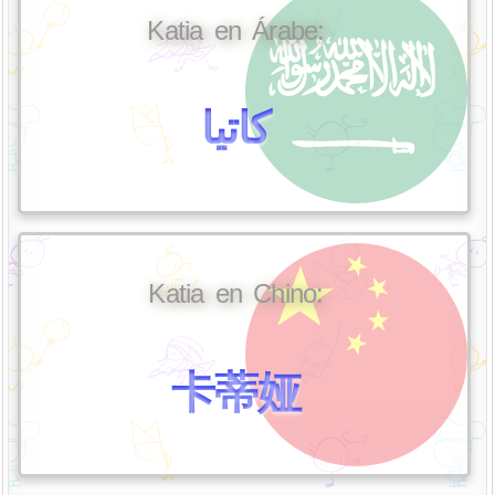
Katia en Árabe:
كاتيا
Katia en Chino:
卡蒂娅