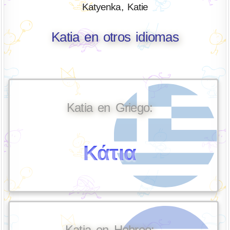
Katyenka, Katie
Katia en otros idiomas
Katia en Griego:
Κάτια
Katia en Hebreo: