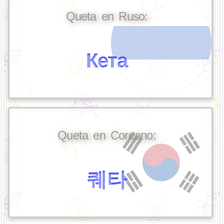
Queta en Ruso:
Кета
Queta en Coreano:
퀘타