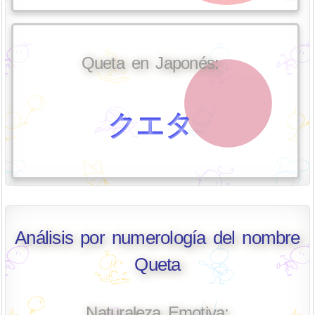
Queta en Japonés:
クエタ
Análisis por numerología del nombre
Queta
Naturaleza Emotiva: