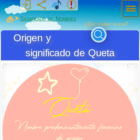
Men
ú
MiSabueso
Significado de Nombres
¿Qué nombre buscas?
Origen y
significado de Queta