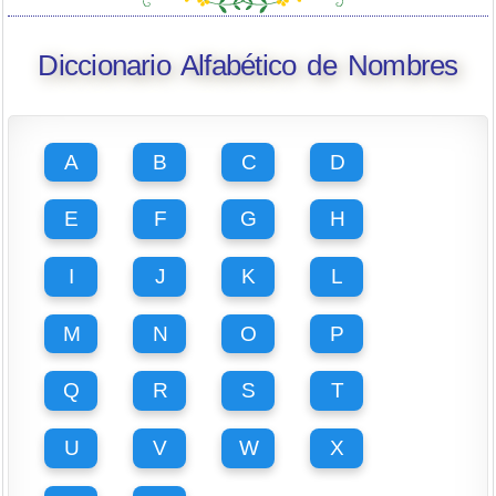
Diccionario Alfabético de Nombres
A
B
C
D
E
F
G
H
I
J
K
L
M
N
O
P
Q
R
S
T
U
V
W
X