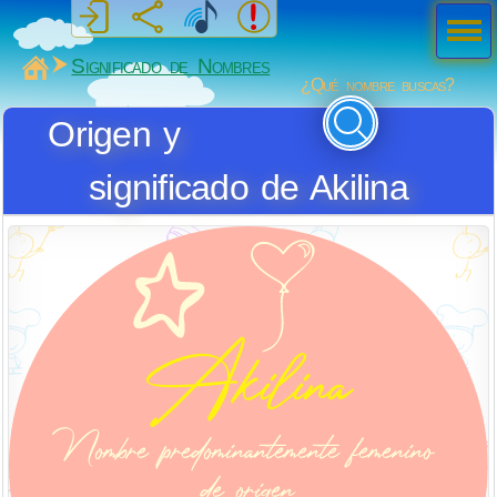
Men
ú
MiSabueso
Significado de Nombres
¿Qué nombre buscas?
Origen y
significado de Akilina