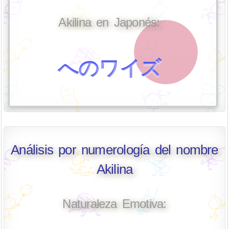
Akilina en Japonés:
へのワイズ
Análisis por numerología del nombre
Akilina
Naturaleza Emotiva: