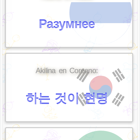
Разумнее
Akilina en Coreano:
하는 것이 현명