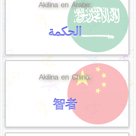
Akilina en Árabe:
الحكمة
Akilina en Chino:
智者