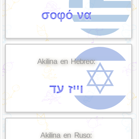
σοφό να
Akilina en Hebreo:
וייז עד
Akilina en Ruso: