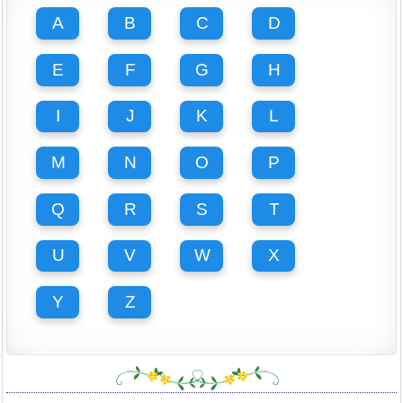
A
B
C
D
E
F
G
H
I
J
K
L
M
N
O
P
Q
R
S
T
U
V
W
X
Y
Z