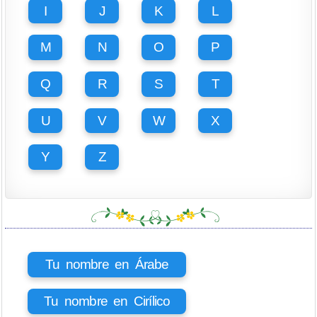
I
J
K
L
M
N
O
P
Q
R
S
T
U
V
W
X
Y
Z
Tu nombre en Árabe
Tu nombre en Cirílico