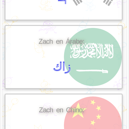
Zach en Árabe:
زاك
Zach en Chino: