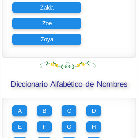
Zakia
Zoe
Zoya
Diccionario Alfabético de Nombres
A
B
C
D
E
F
G
H