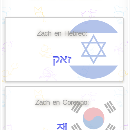
Zach en Hebreo:
זאק
Zach en Coreano:
잭