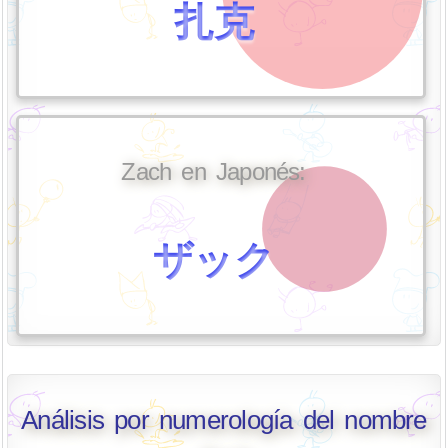
扎克
Zach en Japonés:
ザック
Análisis por numerología del nombre