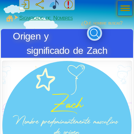
Men
ú
MiSabueso
Significado de Nombres
¿Qué nombre buscas?
Origen y
significado de Zach