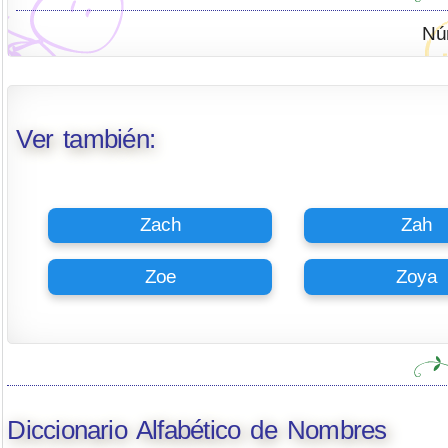
Nú
Ver también:
Zach
Zah
Zoe
Zoya
Diccionario Alfabético de Nombres