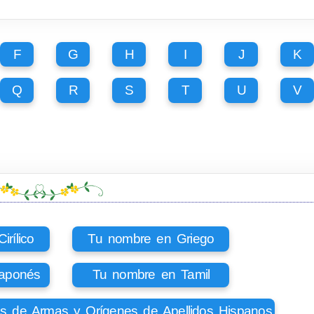
F
G
H
I
J
K
Q
R
S
T
U
V
rílico
Tu nombre en Griego
aponés
Tu nombre en Tamil
os de Armas y Orígenes de Apellidos Hispanos