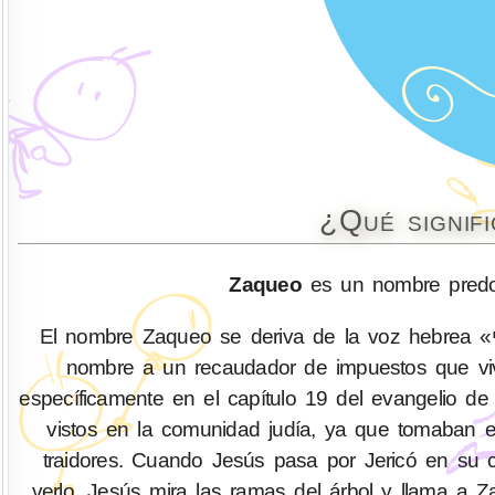
¿Qué signif
Zaqueo
es un nombre predo
El nombre Zaqueo se deriva de la voz hebrea «זכי», cuyo significado es “honesto, puro”. Cabe recordar con este
nombre a un recaudador de impuestos que viv
específicamente en el capítulo 19 del evangelio 
vistos en la comunidad judía, ya que tomaban e
traidores. Cuando Jesús pasa por Jericó en su
verlo, Jesús mira las ramas del árbol y llama a 