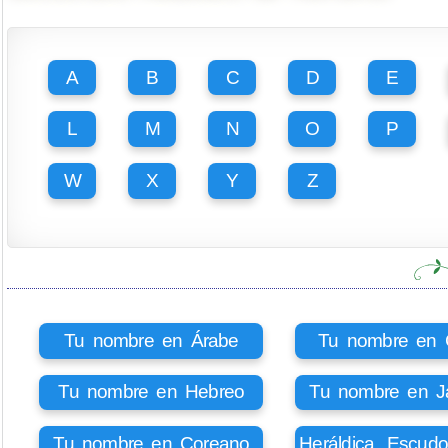
A
B
C
D
E
L
M
N
O
P
W
X
Y
Z
Tu nombre en Árabe
Tu nombre en Ci
Tu nombre en Hebreo
Tu nombre en J
Tu nombre en Coreano
Heráldica, Escud