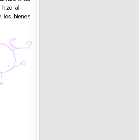
hizo al
e los bienes