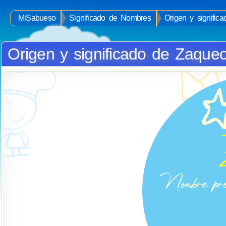
MiSabueso
Significado de Nombres
Origen y signifi
Origen y significado de Zaque