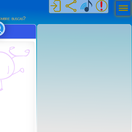
Men
ú
mbre buscas?