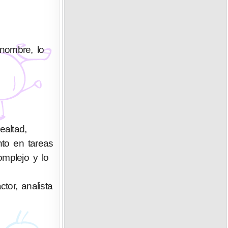
enombre, lo
altad,
nto en tareas
omplejo y lo
ctor, analista