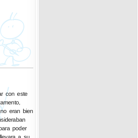
tamento,
 no eran bien
nsideraban
para poder
llevara a su