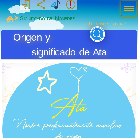
Men
ú
MiSabueso
Significado de Nombres
¿Qué nombre buscas?
Origen y
significado de Ata