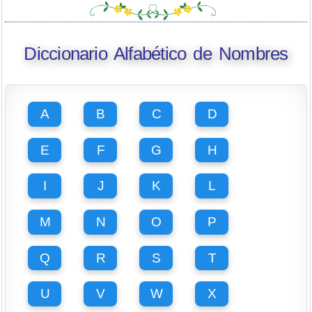
Diccionario Alfabético de Nombres
A
B
C
D
E
F
G
H
I
J
K
L
M
N
O
P
Q
R
S
T
U
V
W
X