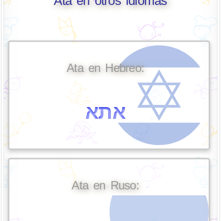
Ata en otros idiomas
Ata en Hebreo:
אתא
Ata en Ruso: