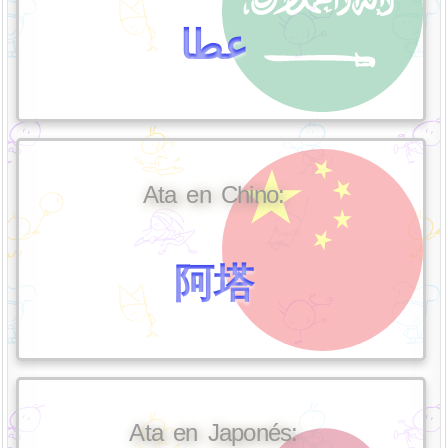
عطا
Ata en Chino:
阿塔
Ata en Japonés: