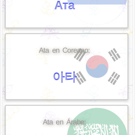
Ата
Ata en Coreano:
아타
Ata en Árabe: