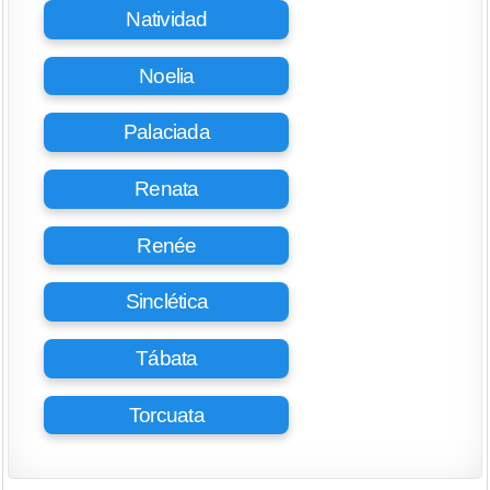
Natividad
Noelia
Palaciada
Renata
Renée
Sinclética
Tábata
Torcuata