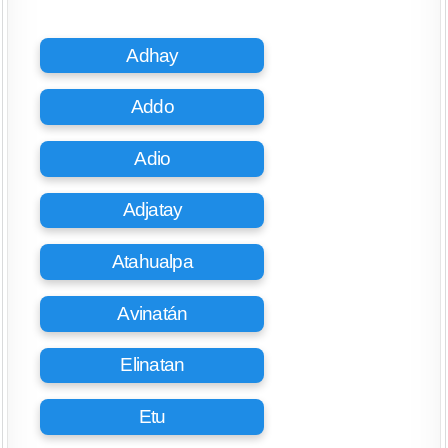
Adhay
Addo
Adio
Adjatay
Atahualpa
Avinatán
Elinatan
Etu