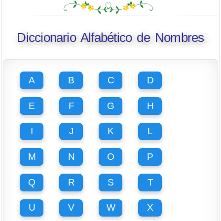
Diccionario Alfabético de Nombres
A
B
C
D
E
F
G
H
I
J
K
L
M
N
O
P
Q
R
S
T
U
V
W
X