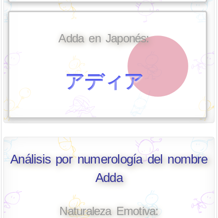
Adda en Japonés:
アディア
Análisis por numerología del nombre
Adda
Naturaleza Emotiva: