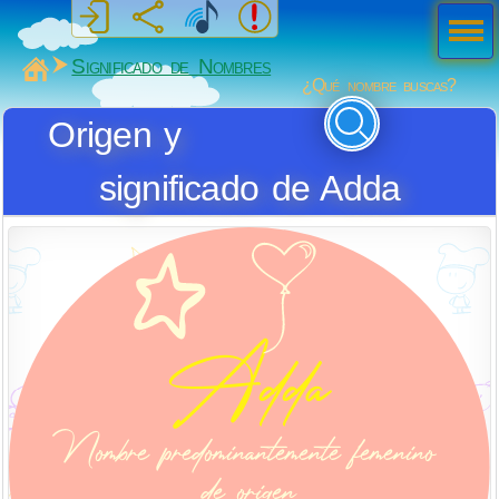
Men
ú
MiSabueso
Significado de Nombres
¿Qué nombre buscas?
Origen y
significado de Adda