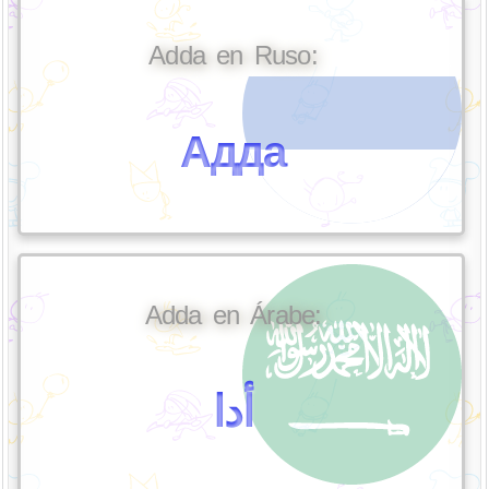
Adda en Ruso:
Адда
Adda en Árabe:
أدا