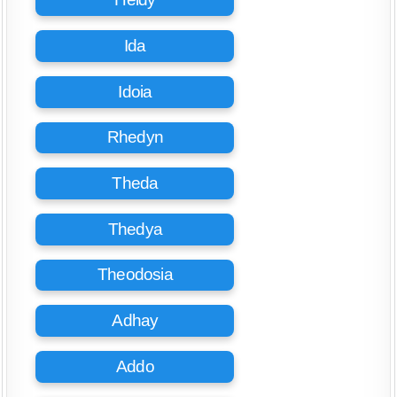
Ida
Idoia
Rhedyn
Theda
Thedya
Theodosia
Adhay
Addo