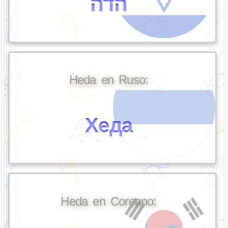
הדה
Heda en Ruso:
Хеда
Heda en Coreano: