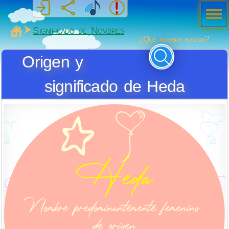
Men
ú
MiSabueso
Significado de Nombres
¿Qué nombre buscas?
Origen y
significado de Heda