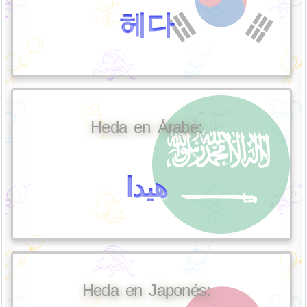
헤다
Heda en Árabe:
هيدا
Heda en Japonés: