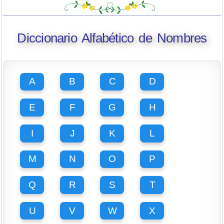
Diccionario Alfabético de Nombres
A
B
C
D
E
F
G
H
I
J
K
L
M
N
O
P
Q
R
S
T
U
V
W
X