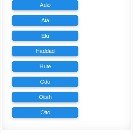
Adio
Ata
Etu
Haddad
Hute
Odo
Ottah
Otto