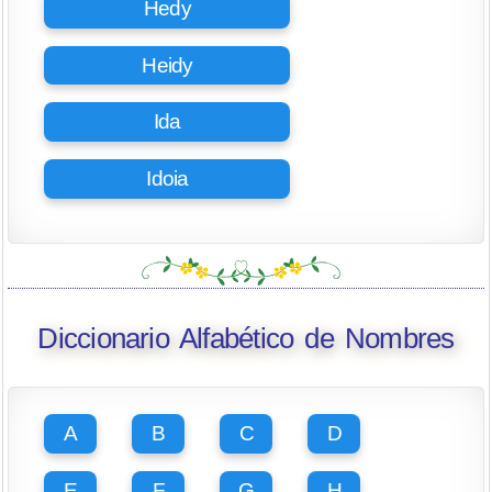
Hedy
Heidy
Ida
Idoia
Diccionario Alfabético de Nombres
A
B
C
D
E
F
G
H