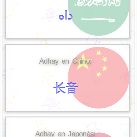
داه
Adhay en Chino:
长音
Adhay en Japonés: