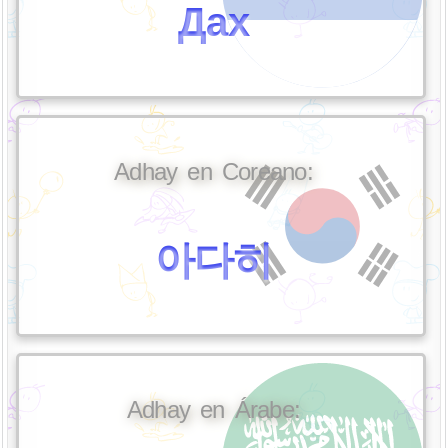
Дах
Adhay en Coreano:
아다히
Adhay en Árabe: