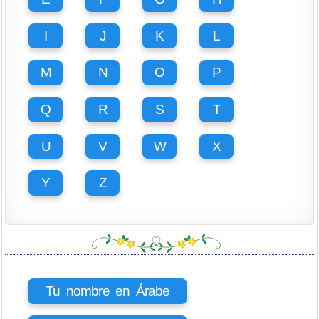
I
J
K
L
M
N
O
P
Q
R
S
T
U
V
W
X
Y
Z
Tu nombre en Árabe