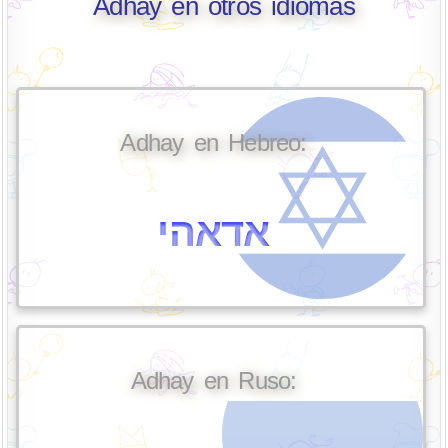
Adhay en otros idiomas
Adhay en Hebreo:
אדאהי
Adhay en Ruso: