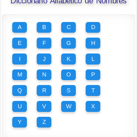
Diccionario Alfabético de Nombres
A
B
C
D
E
F
G
H
I
J
K
L
M
N
O
P
Q
R
S
T
U
V
W
X
Y
Z