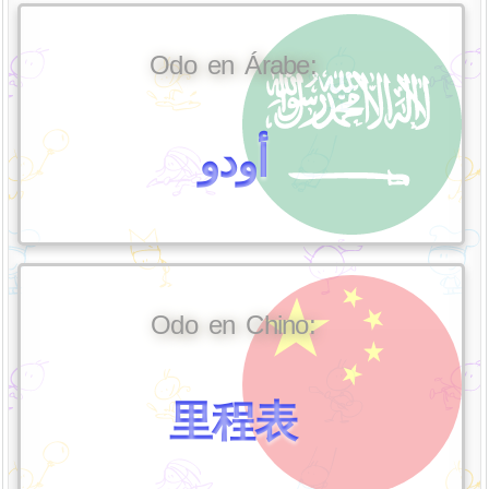
Odo en Árabe:
أودو
Odo en Chino:
里程表