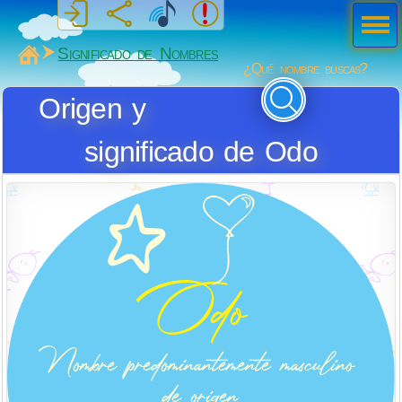
Men
ú
MiSabueso
Significado de Nombres
¿Qué nombre buscas?
Origen y
significado de Odo