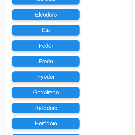
Eleodoro
Etu
Fedor
Frodo
Fyodor
Godofredo
Heliodoro
Heródoto