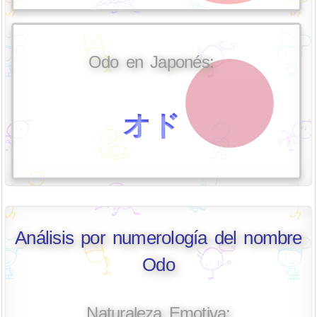
Odo en Japonés:
オド
Análisis por numerología del nombre
Odo
Naturaleza Emotiva: