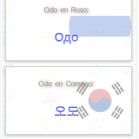
Odo en Ruso:
Одо
Odo en Coreano:
오도