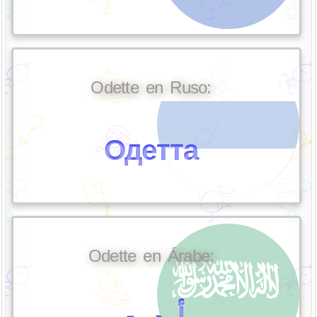
Odette en Ruso:
Одетта
Odette en Árabe: