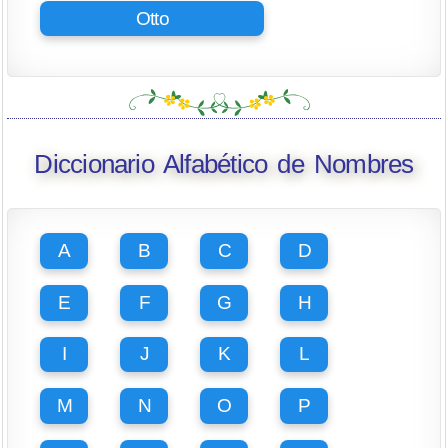
Otto
Diccionario Alfabético de Nombres
A
B
C
D
E
F
G
H
I
J
K
L
M
N
O
P