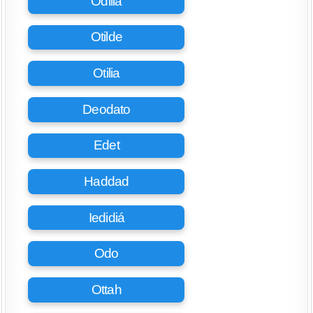
Odilia
Otilde
Otilia
Deodato
Edet
Haddad
Iedidiá
Odo
Ottah