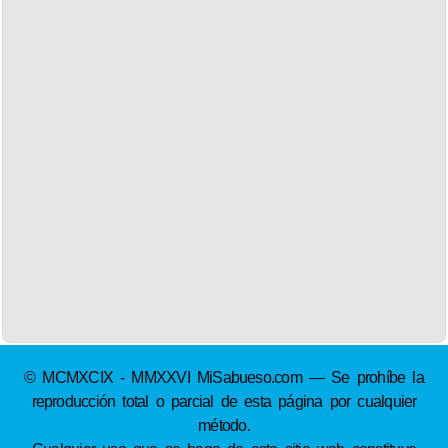
© MCMXCIX - MMXXVI MiSabueso.com — Se prohíbe la
reproducción total o parcial de esta página por cualquier
método.