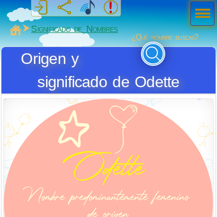
Men
ú
MiSabueso
Significado de Nombres
¿Qué nombre buscas?
Origen y
significado de Odette