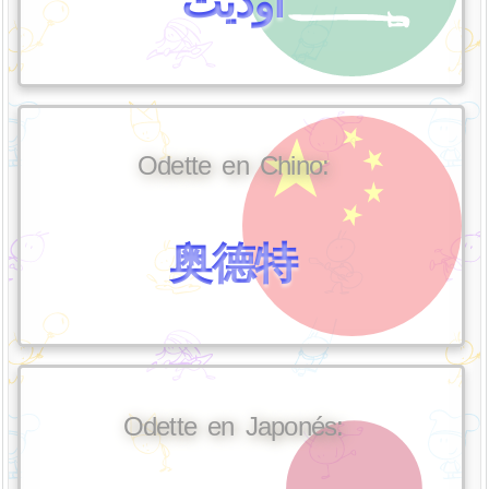
أوديت
Odette en Chino:
奥德特
Odette en Japonés: