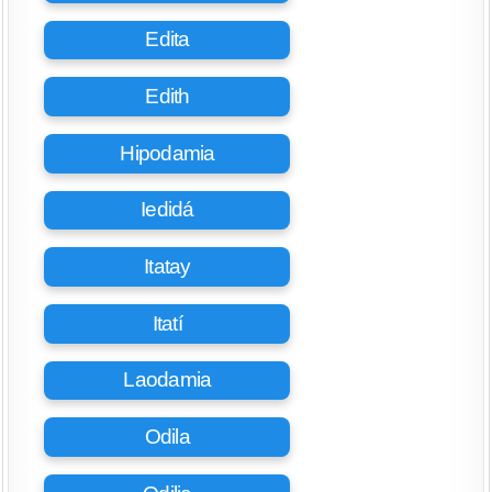
Edita
Edith
Hipodamia
Iedidá
Itatay
Itatí
Laodamia
Odila