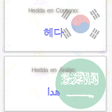
Hedda en Coreano:
헤다
Hedda en Árabe:
هدا