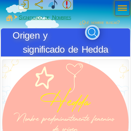
Men
ú
MiSabueso
Significado de Nombres
¿Qué nombre buscas?
Origen y
significado de Hedda