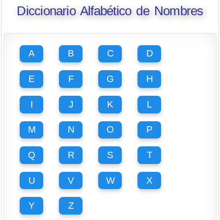
Diccionario Alfabético de Nombres
A
B
C
D
E
F
G
H
I
J
K
L
M
N
O
P
Q
R
S
T
U
V
W
X
Y
Z