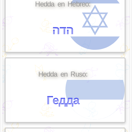
Hedda en Hebreo:
הדה
Hedda en Ruso:
Гедда