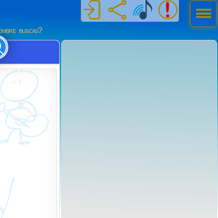
Men
ú
mbre buscas?