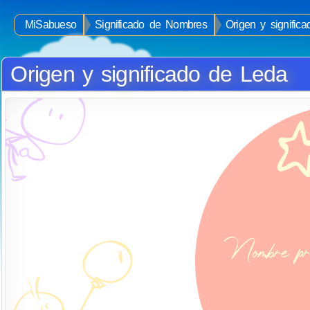
MiSabueso
Significado de Nombres
Origen y signific
Origen y significado de Leda