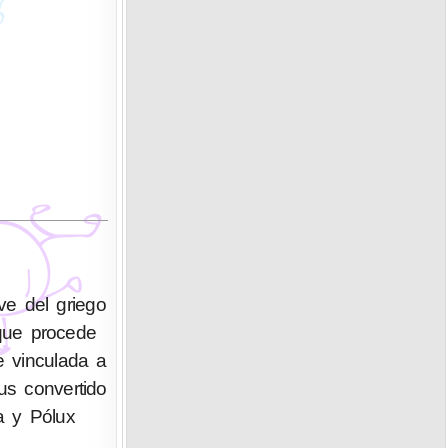
ve del griego
 que procede
te vinculada a
us convertido
a y Pólux