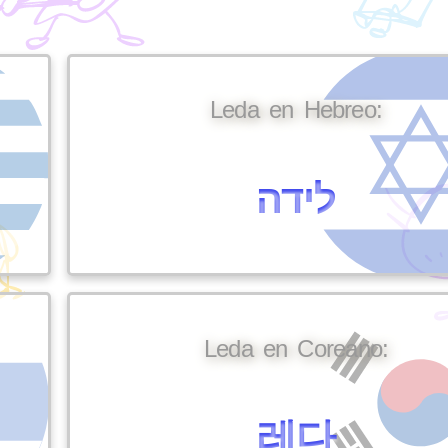
Leda en Hebreo:
לידה
Leda en Coreano:
레다