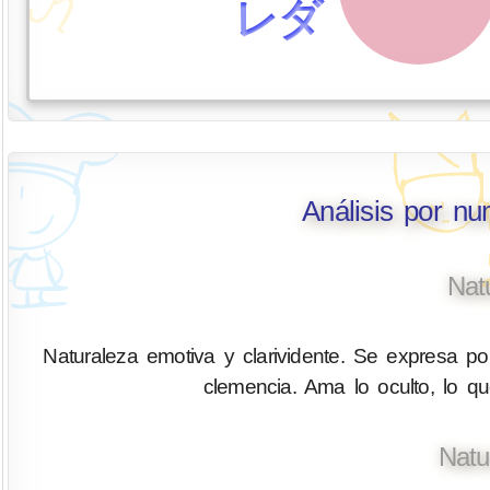
レダ
Análisis por n
Nat
Naturaleza emotiva y clarividente. Se expresa por
clemencia. Ama lo oculto, lo q
Natu