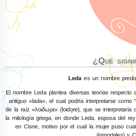
¿Qué signi
Leda
es un nombre predom
El nombre Leda plantea diversas teorías respecto a
antiguo «lada», el cual podría interpretarse com
de la raíz «λοιδωρε» (loido̱re), que se interpretaría
la mitología griega, en donde Leda, esposa del re
en Cisne, motivo por el cual la mujer puso cua
(inmortales) y C