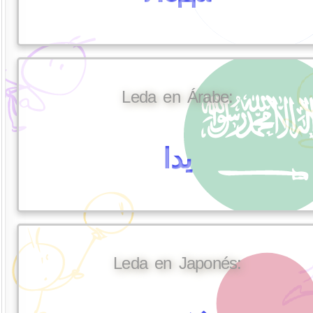
Leda en Árabe:
يدا
Leda en Japonés: