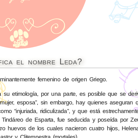
fica el nombre Leda?
inantemente femenino de origen Griego.
 su etimología, por una parte, es posible que se deri
o “mujer, esposa”, sin embargo, hay quienes aseguran
 como “injuriada, ridiculizada”, y que está estrechamen
y Tindáreo de Esparta, fue seducida y poseída por Ze
tro huevos de los cuales nacieron cuatro hijos, Helen
astor y Clitemnestra (mortales).