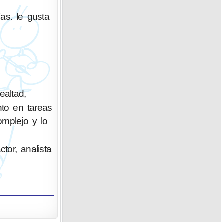
as. le gusta
altad,
nto en tareas
omplejo y lo
ctor, analista