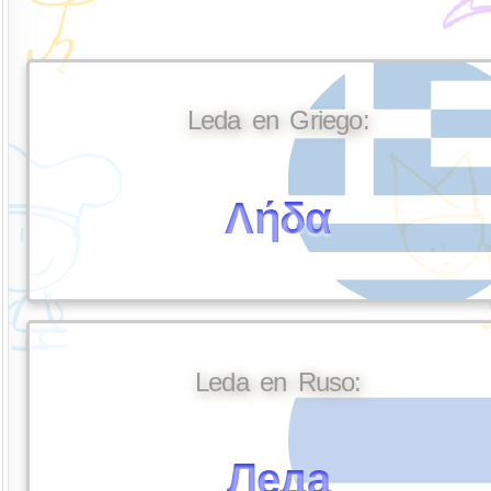
Leda en Griego:
Λήδα
Leda en Ruso:
Леда