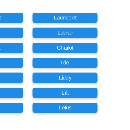
t
Launcelot
Lothair
a
Charlot
Ilde
Liddy
Lilit
Lotus