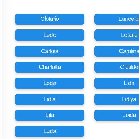
Clotario
Lancelo
Ledo
Lotario
Carlota
Carolin
Charlotta
Clotilde
Leda
Lida
Lidia
Lidiya
Lita
Loida
Luda