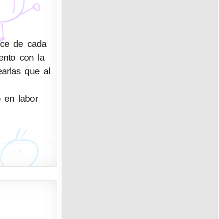
ace de cada
ento con la
arlas que al
o en labor