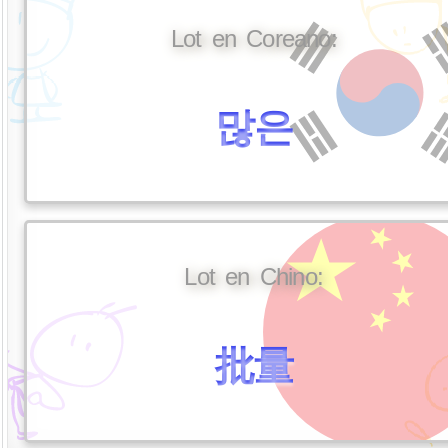
Lot en Coreano:
많은
Lot en Chino:
批量