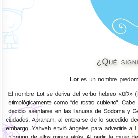
¿Qué sign
Lot
es un nombre predomi
El nombre Lot se deriva del verbo hebreo «לוט» (lut) que significa “envolver”, y que es frecuentemente comprendido
etimológicamente como “de rostro cubierto”. Cabe 
decidió asentarse en las llanuras de Sodoma y Go
ciudades. Abraham, al enterarse de lo sucedido deci
embargo, Yahveh envió ángeles para advertirle a 
ninguno de ellos mirara atrás. Al partir, la mujer de