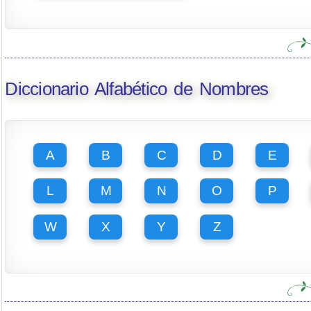
Diccionario Alfabético de Nombres
A
B
C
D
E
L
M
N
O
P
W
X
Y
Z