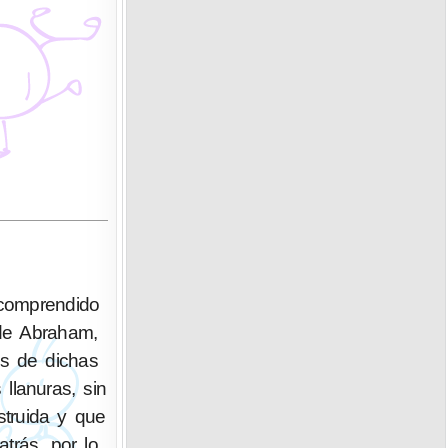
 de Abraham,
es de dichas
llanuras, sin
struida y que
atrás, por lo