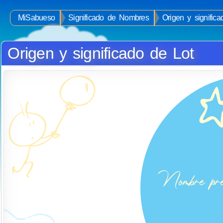
MiSabueso
Significado de Nombres
Origen y signific
Origen y significado de Lot