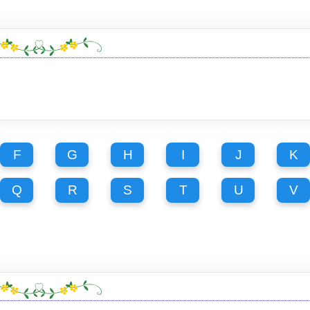
F
G
H
I
J
K
Q
R
S
T
U
V