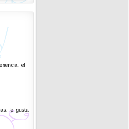
riencia, el
as. le gusta