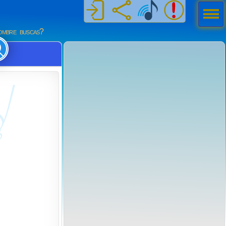
Men
ú
mbre buscas?