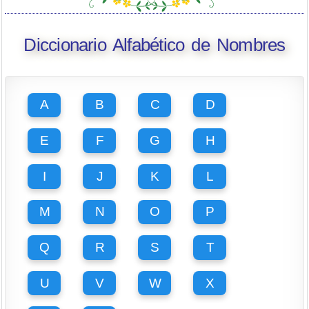
Diccionario Alfabético de Nombres
A
B
C
D
E
F
G
H
I
J
K
L
M
N
O
P
Q
R
S
T
U
V
W
X