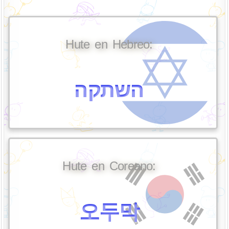
Hute en Hebreo:
השתקה
Hute en Coreano:
오두막