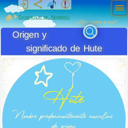
Men
ú
MiSabueso
Significado de Nombres
¿Qué nombre buscas?
Origen y
significado de Hute