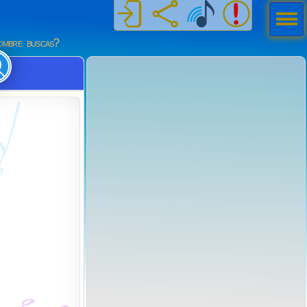
Men
ú
mbre buscas?