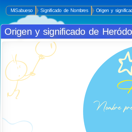
MiSabueso
Significado de Nombres
Origen y signific
Origen y significado de Heródo