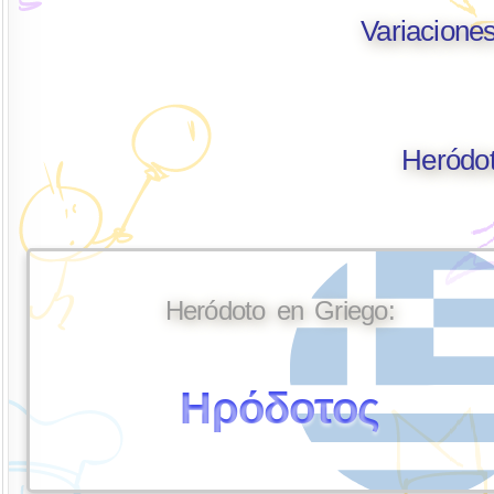
Variacione
Heródot
Heródoto en Griego:
Ηρόδοτος