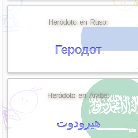
Heródoto en Ruso:
Геродот
Heródoto en Árabe:
هيرودوت