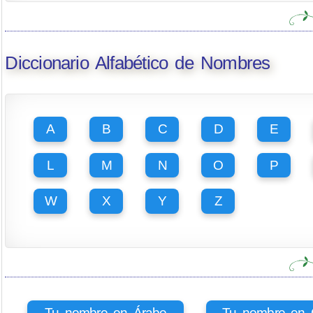
Diccionario Alfabético de Nombres
A
B
C
D
E
L
M
N
O
P
W
X
Y
Z
Tu nombre en Árabe
Tu nombre en Ci