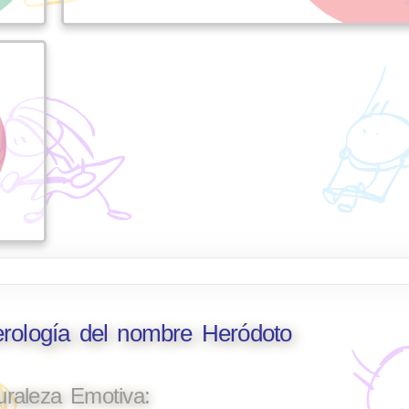
erología del nombre Heródoto
uraleza Emotiva: