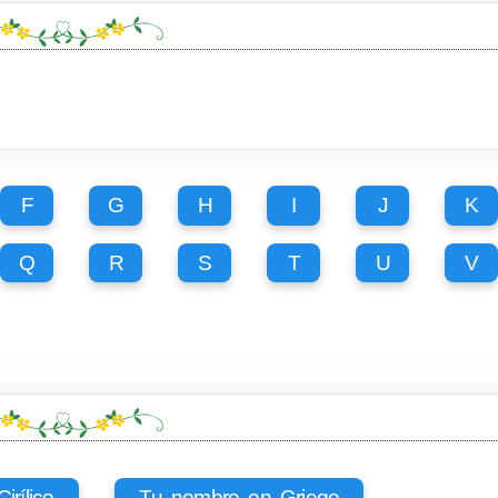
F
G
H
I
J
K
Q
R
S
T
U
V
rílico
Tu nombre en Griego