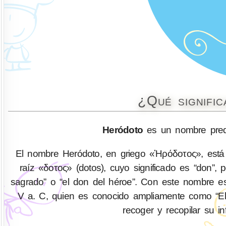
¿Qué signifi
Heródoto
es un nombre pred
El nombre Heródoto, en griego «Ἡρόδοτος», está c
raíz «δοτος» (dotos), cuyo significado es “don”, 
sagrado” o “el don del héroe”. Con este nombre es
V a. C, quien es conocido ampliamente como “El P
recoger y recopilar su in