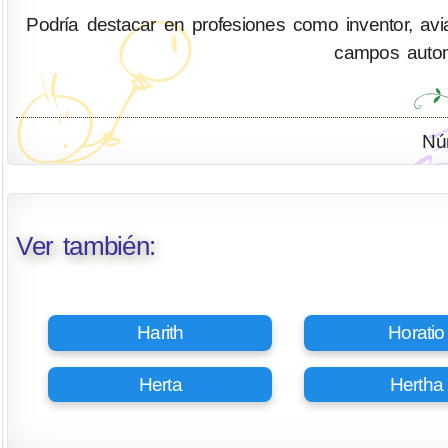
Podría destacar en profesiones como inventor, aviad
campos automo
Nú
Ver también:
Harith
Horatio
Herta
Hertha