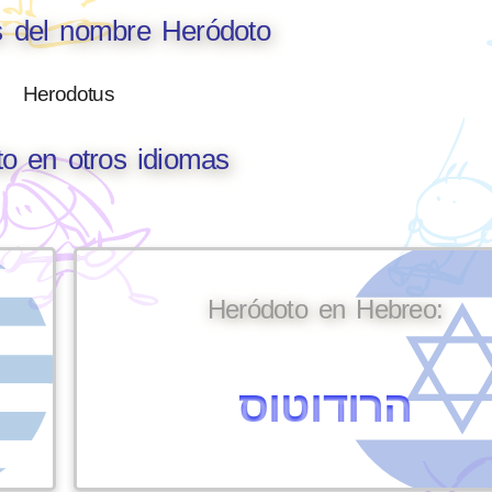
s del nombre Heródoto
Herodotus
o en otros idiomas
Heródoto en Hebreo:
הרודוטוס