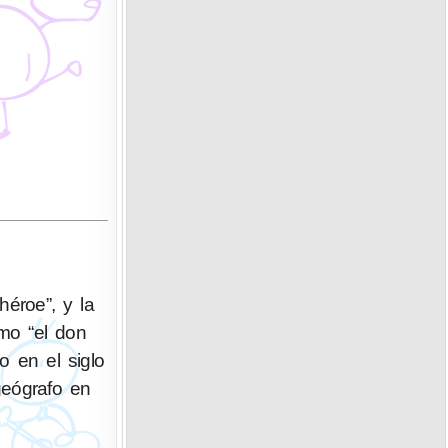
éroe”, y la
omo “el don
o en el siglo
geógrafo en