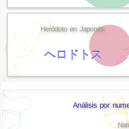
Heródoto en Japonés:
ヘロドトス
Análisis por num
Nat