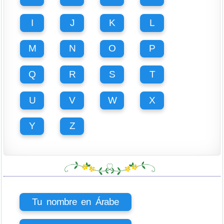
I
J
K
L
M
N
O
P
Q
R
S
T
U
V
W
X
Y
Z
Tu nombre en Árabe