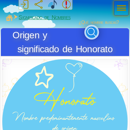
Men
ú
MiSabueso
Significado de Nombres
¿Qué nombre buscas?
Origen y
significado de Honorato