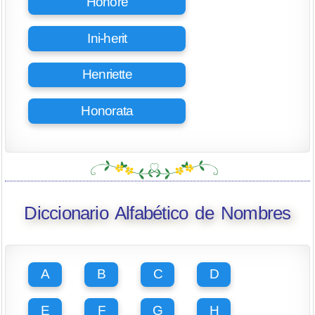
Honore
Ini-herit
Henriette
Honorata
Diccionario Alfabético de Nombres
A
B
C
D
E
F
G
H