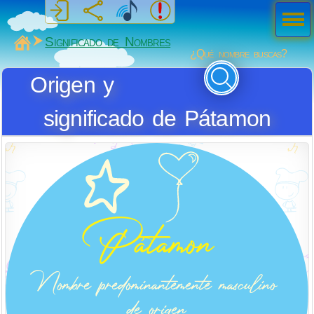
Men
ú
MiSabueso
Significado de Nombres
¿Qué nombre buscas?
Origen y
significado de Pátamon