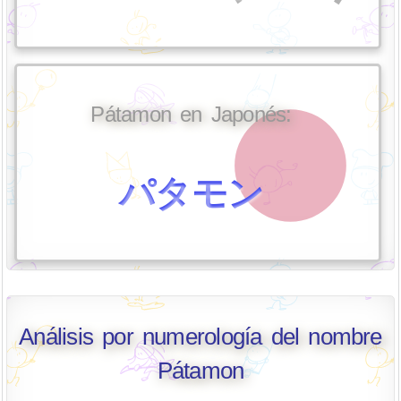
Pátamon en Japonés:
パタモン
Análisis por numerología del nombre
Pátamon