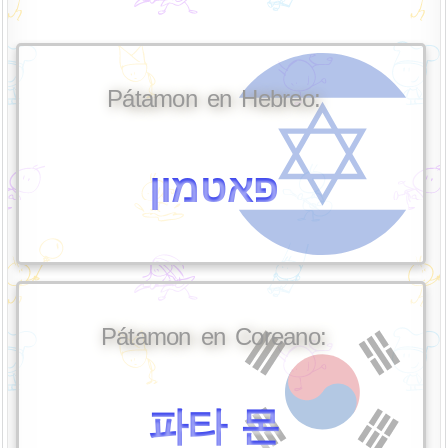
Pátamon en Hebreo:
פאטמון
Pátamon en Coreano:
파타 몬