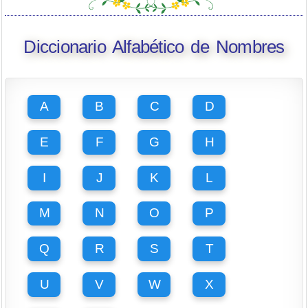
Diccionario Alfabético de Nombres
A
B
C
D
E
F
G
H
I
J
K
L
M
N
O
P
Q
R
S
T
U
V
W
X