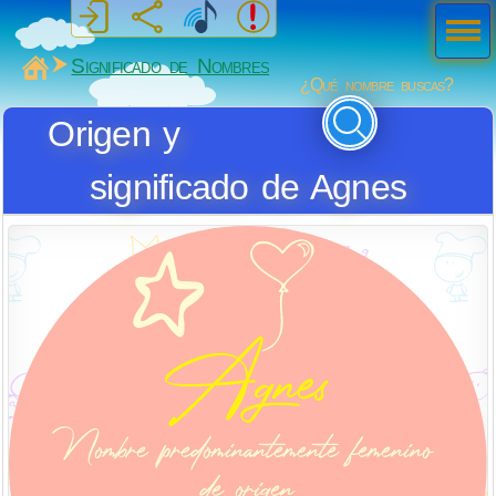
Men
ú
MiSabueso
Significado de Nombres
¿Qué nombre buscas?
Origen y
significado de Agnes