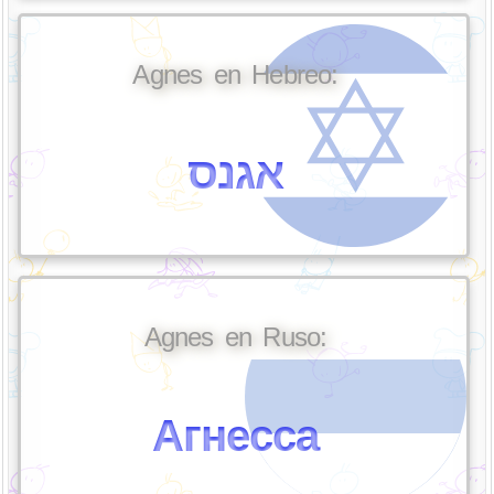
Agnes en Hebreo:
אגנס
Agnes en Ruso:
Агнесса