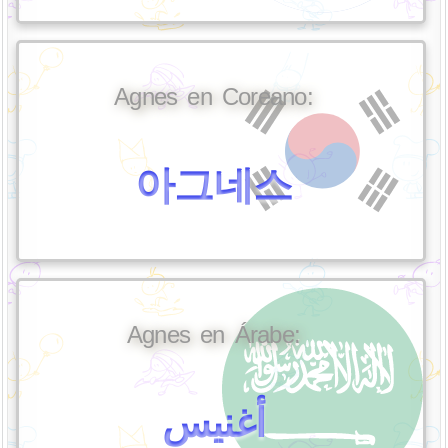
Agnes en Coreano:
아그네스
Agnes en Árabe:
أغنيس