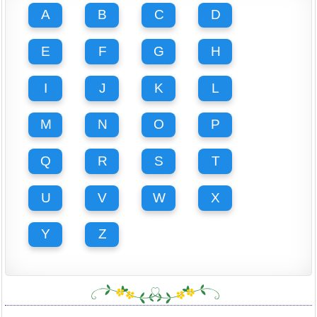
A
B
C
D
E
F
G
H
I
J
K
L
M
N
O
P
Q
R
S
T
U
V
W
X
Y
Z