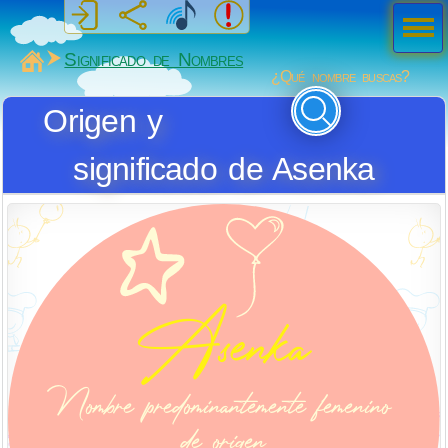
Men
ú
MiSabueso
Significado de Nombres
¿Qué nombre buscas?
Origen y
significado de Asenka