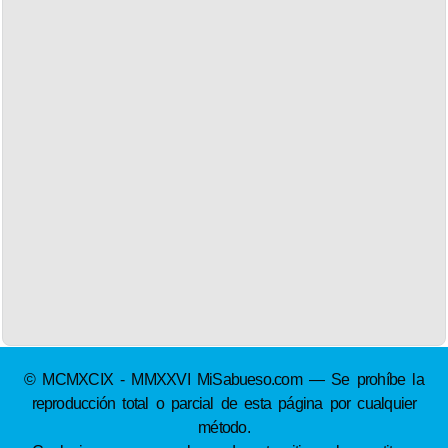
© MCMXCIX - MMXXVI MiSabueso.com — Se prohíbe la
reproducción total o parcial de esta página por cualquier
método.