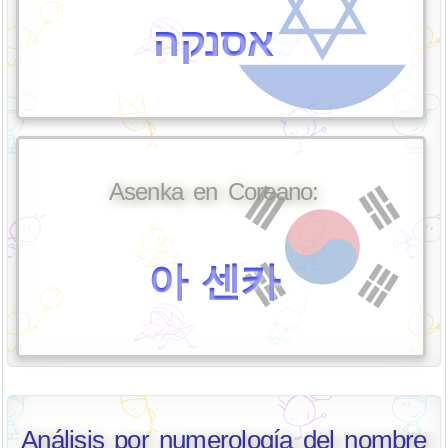
אסנקה
Asenka en Coreano:
아 센카
Análisis por numerología del nombre