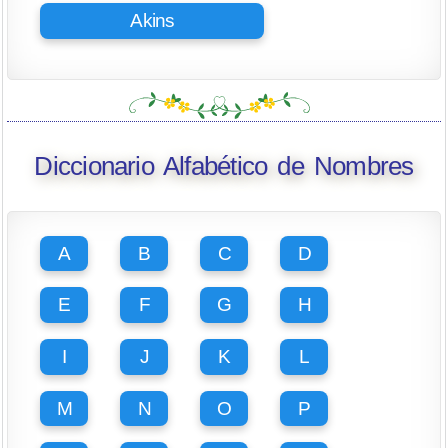
Akins
Diccionario Alfabético de Nombres
A
B
C
D
E
F
G
H
I
J
K
L
M
N
O
P