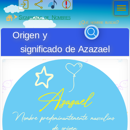
Men
ú
MiSabueso
Significado de Nombres
¿Qué nombre buscas?
Origen y
significado de Azazael