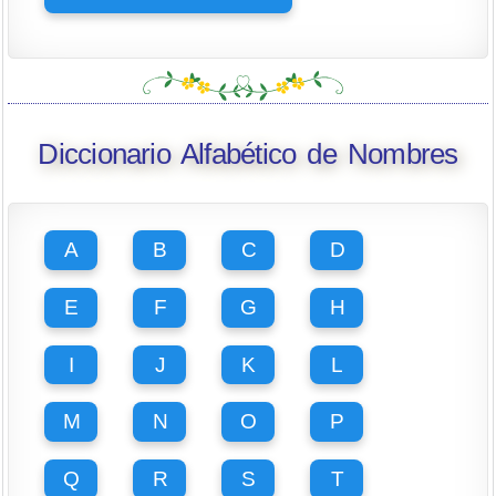
Diccionario Alfabético de Nombres
A
B
C
D
E
F
G
H
I
J
K
L
M
N
O
P
Q
R
S
T