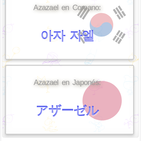
Azazael en Coreano:
아자 자엘
Azazael en Japonés:
アザーゼル