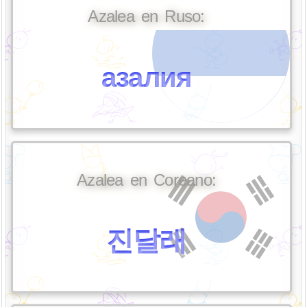
Azalea en Ruso:
азалия
Azalea en Coreano:
진달래