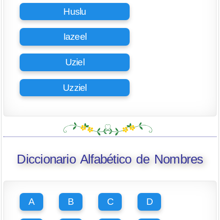
Huslu
Iazeel
Uziel
Uzziel
Diccionario Alfabético de Nombres
A
B
C
D