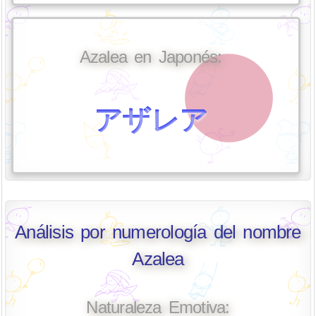
Azalea en Japonés:
アザレア
Análisis por numerología del nombre
Azalea
Naturaleza Emotiva: