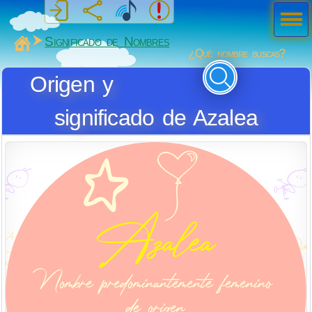
Men
ú
MiSabueso
Significado de Nombres
¿Qué nombre buscas?
Origen y
significado de Azalea