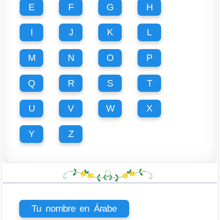
E
F
G
H
I
J
K
L
M
N
O
P
Q
R
S
T
U
V
W
X
Y
Z
Tu nombre en Árabe