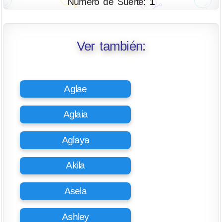
Número de Suerte:
1
Ver también:
Aglae
Aglaia
Aglaya
Akila
Asela
Ashley