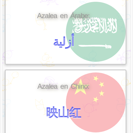
Azalea en Árabe:
أزلية
Azalea en Chino:
映山红