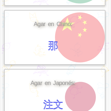
Agar en Chino:
那
Agar en Japonés:
注文