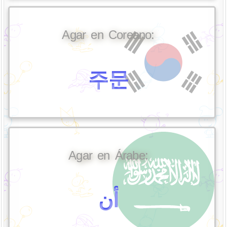
Agar en Coreano:
주문
Agar en Árabe:
أن