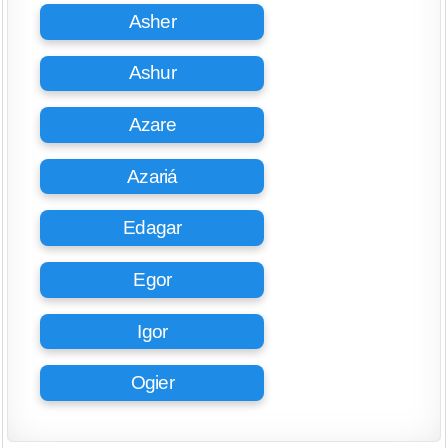
Asher
Ashur
Azare
Azariá
Edagar
Egor
Igor
Ogier