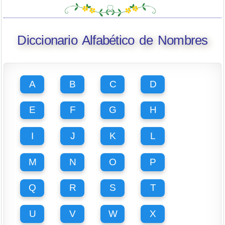
Diccionario Alfabético de Nombres
A
B
C
D
E
F
G
H
I
J
K
L
M
N
O
P
Q
R
S
T
U
V
W
X