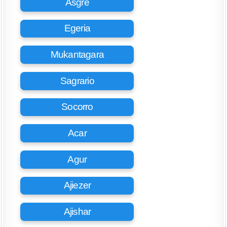
Asgre
Egeria
Mukantagara
Sagrario
Socorro
Acar
Agur
Ajiezer
Ajishar