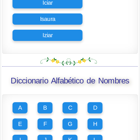
Iciar
Isaura
Iziar
Diccionario Alfabético de Nombres
A
B
C
D
E
F
G
H
I
J
K
L