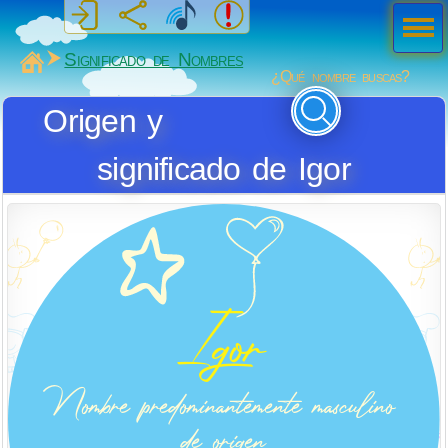
Men
ú
MiSabueso
Significado de Nombres
¿Qué nombre buscas?
Origen y
significado de Igor