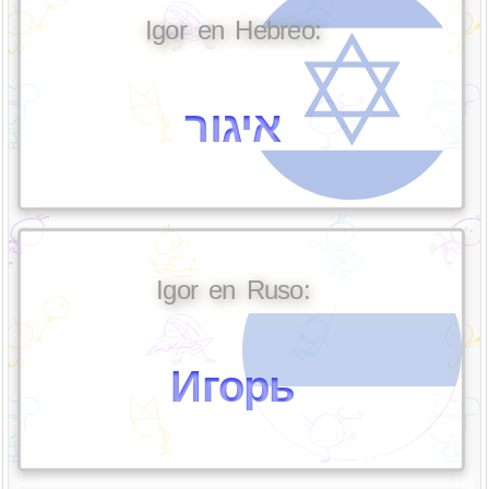
Igor en Hebreo:
איגור
Igor en Ruso:
Игорь