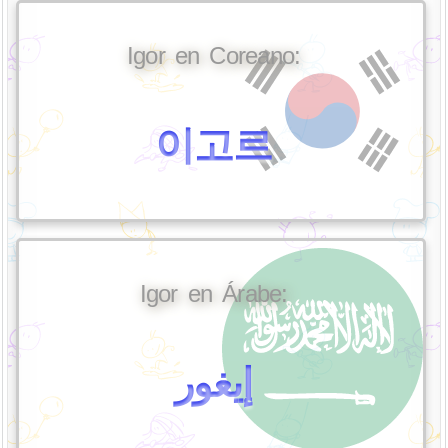
Igor en Coreano:
이고르
Igor en Árabe:
إيغور