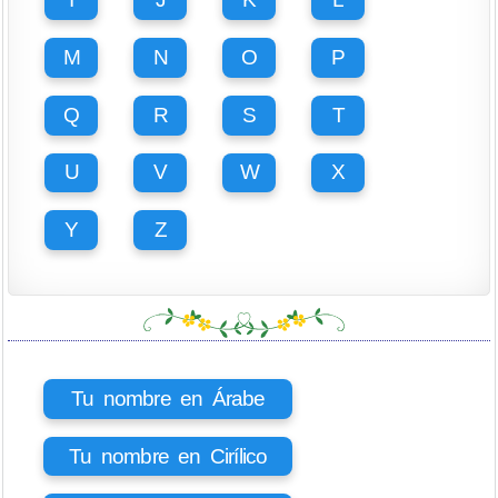
M
N
O
P
Q
R
S
T
U
V
W
X
Y
Z
Tu nombre en Árabe
Tu nombre en Cirílico