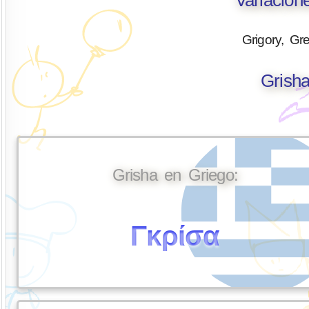
Grigory, Gre
Grisha
Grisha en Griego:
Γκρίσα