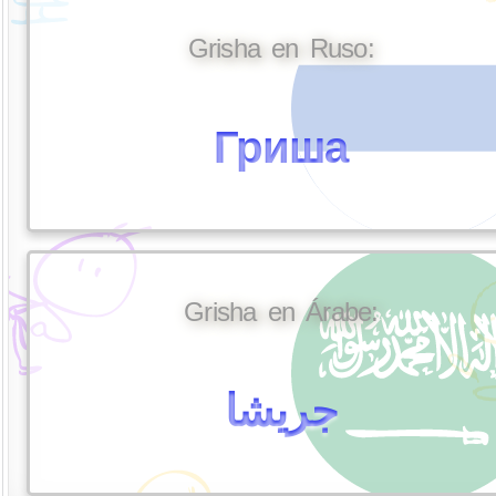
Grisha en Ruso:
Гриша
Grisha en Árabe:
جريشا