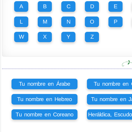
A
B
C
D
E
L
M
N
O
P
W
X
Y
Z
Tu nombre en Árabe
Tu nombre en Ci
Tu nombre en Hebreo
Tu nombre en J
Tu nombre en Coreano
Heráldica, Escud