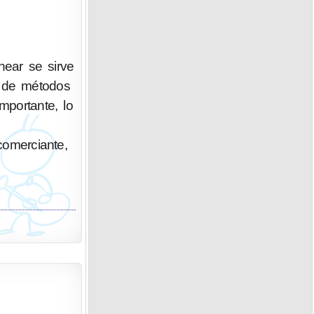
ear se sirve
n de métodos
portante, lo
 comerciante,