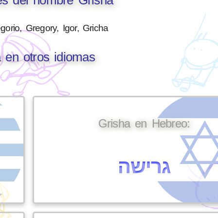
gorio, Gregory, Igor, Gricha
 en otros idiomas
Grisha en Hebreo:
גרישה