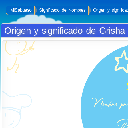
MiSabueso
Significado de Nombres
Origen y signific
Origen y significado de Grisha