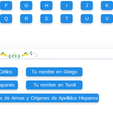
F
G
H
I
J
K
Q
R
S
T
U
V
rílico
Tu nombre en Griego
aponés
Tu nombre en Tamil
os de Armas y Orígenes de Apellidos Hispanos