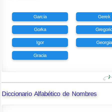
García
Gerek
Gorka
Gregori
Igor
Georgi
Gracia
Diccionario Alfabético de Nombres