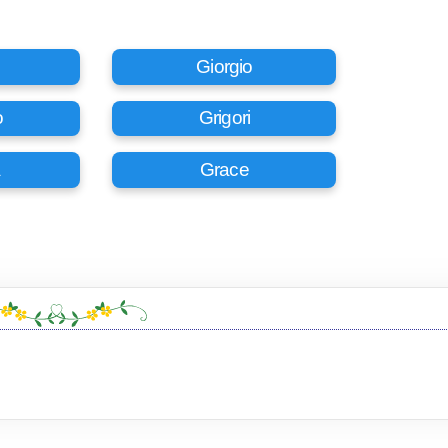
Giorgio
o
Grigori
a
Grace