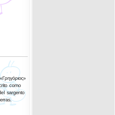
 «Γρηγόριος»
crito como
del sargento
erras.