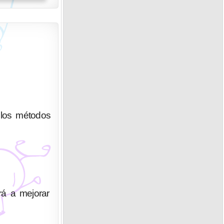
 los métodos
rá a mejorar