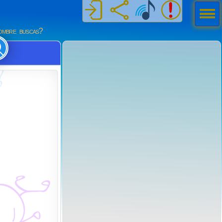
Men
ú
mbre buscas?