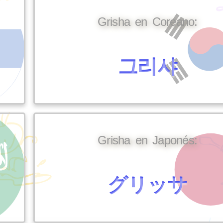
Grisha en Coreano:
그리샤
Grisha en Japonés:
グリッサ