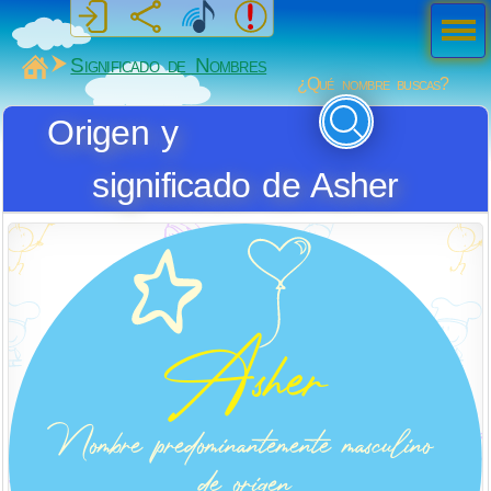
Men
ú
MiSabueso
Significado de Nombres
¿Qué nombre buscas?
Origen y
significado de Asher