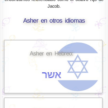
Jacob.
Asher en otros idiomas
Asher en Hebreo:
אשר