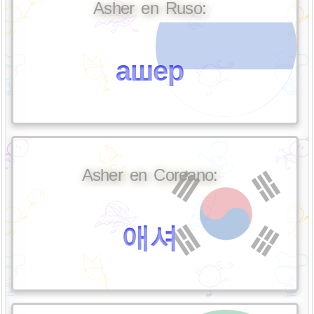
Asher en Ruso:
ашер
Asher en Coreano:
애셔