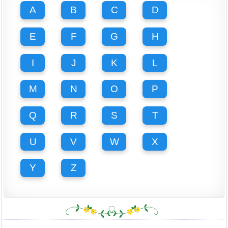
A
B
C
D
E
F
G
H
I
J
K
L
M
N
O
P
Q
R
S
T
U
V
W
X
Y
Z