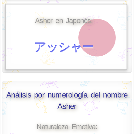
Asher en Japonés:
アッシャー
Análisis por numerología del nombre
Asher
Naturaleza Emotiva: