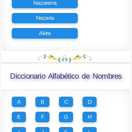
Nazarena
Nazaria
Akira
Diccionario Alfabético de Nombres
A
B
C
D
E
F
G
H