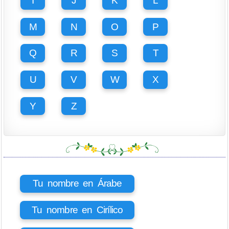
I
J
K
L
M
N
O
P
Q
R
S
T
U
V
W
X
Y
Z
Tu nombre en Árabe
Tu nombre en Cirílico