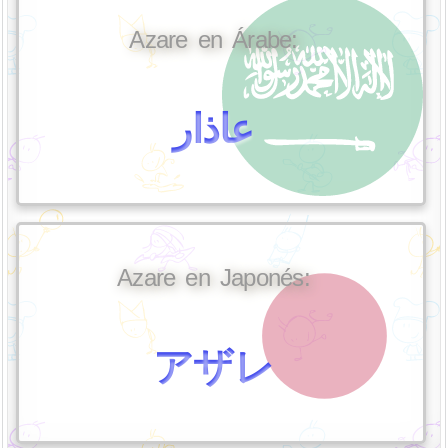
Azare en Árabe:
عاذار
Azare en Japonés:
アザレ