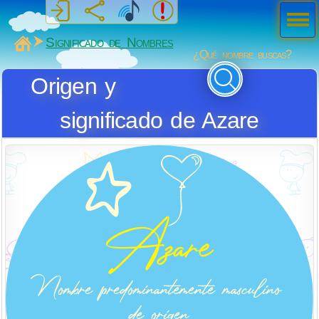
Men
ú
MiSabueso
Significado de Nombres
¿Qué nombre buscas?
Origen y
significado de Azare