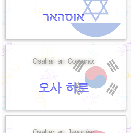
אוסהאר
Osahar en Coreano:
오사 하르
Osahar en Japonés: