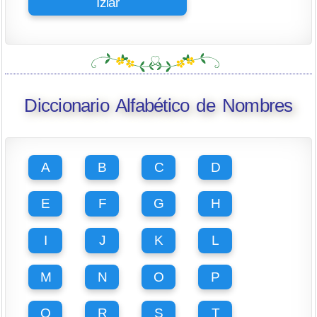
Iziar
Diccionario Alfabético de Nombres
A
B
C
D
E
F
G
H
I
J
K
L
M
N
O
P
Q
R
S
T