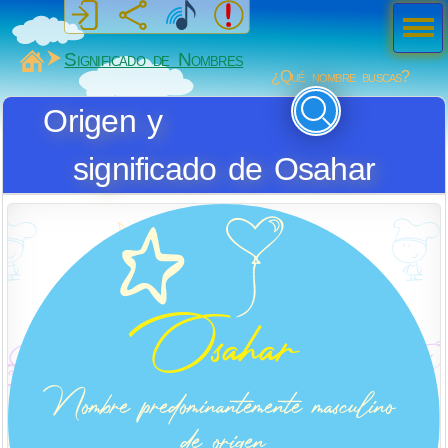
Men
ú
MiSabueso
Significado de Nombres
¿Qué nombre buscas?
Origen y
significado de Osahar