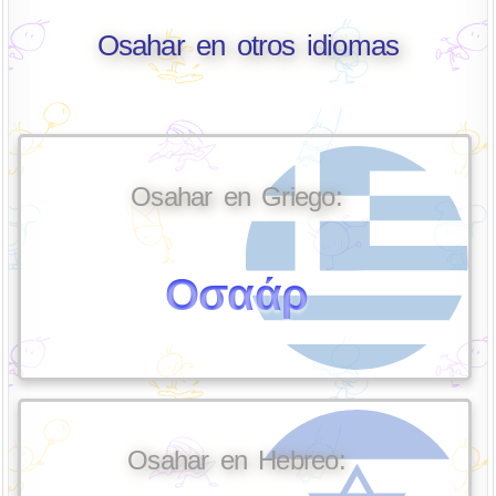
Osahar en otros idiomas
Osahar en Griego:
Οσαάρ
Osahar en Hebreo: