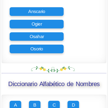
Anscario
Ogier
Osahar
Osorio
Diccionario Alfabético de Nombres
A
B
C
D