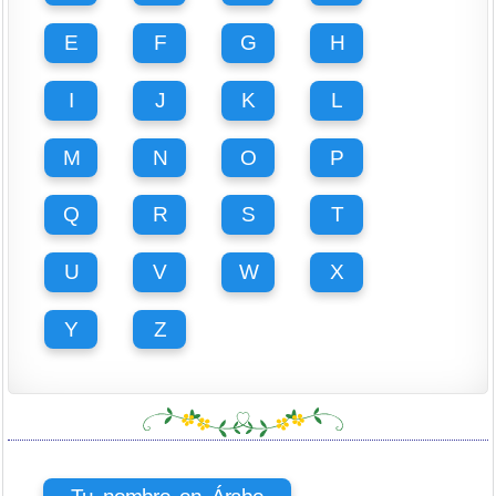
E
F
G
H
I
J
K
L
M
N
O
P
Q
R
S
T
U
V
W
X
Y
Z