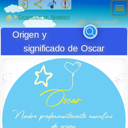
Men
ú
MiSabueso
Significado de Nombres
¿Qué nombre buscas?
Origen y
significado de Oscar