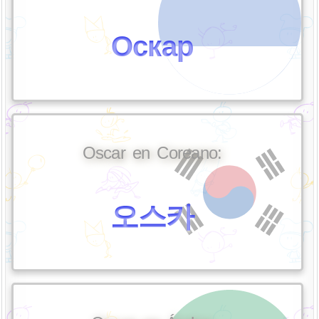
Оскар
Oscar en Coreano:
오스카