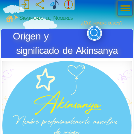
Men
ú
MiSabueso
Significado de Nombres
¿Qué nombre buscas?
Origen y
significado de Akinsanya