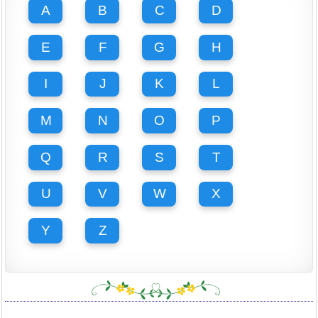
A
B
C
D
E
F
G
H
I
J
K
L
M
N
O
P
Q
R
S
T
U
V
W
X
Y
Z