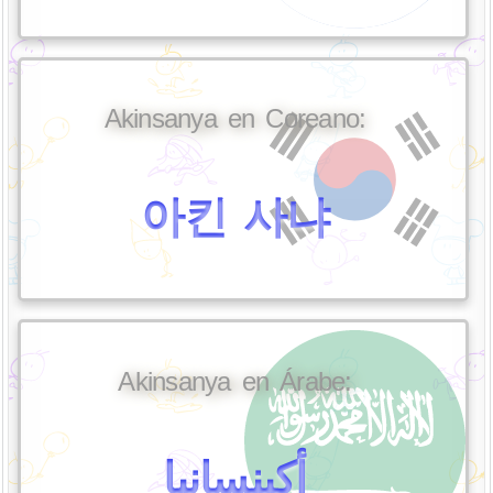
Akinsanya en Coreano:
아킨 사냐
Akinsanya en Árabe:
أكينسانيا