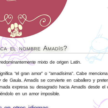
ica el nombre Amadís?
dominantemente mixto de origen Latín.
nifica “el gran amor” o "amadísima". Cabe mencionar 
ey de Gaula. Amadís se convierte en caballero y pret
amada expresa su desagrado hacia Amadís desde el
rtiéndolo en un amor imposible.
 en otros idiomas