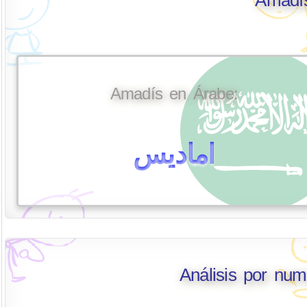
Amadís en Árabe:
اماديس
Análisis por nu