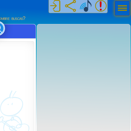
Men
ú
mbre buscas?