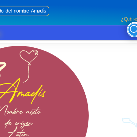
ado del nombre Amadís
¿Qué no
s