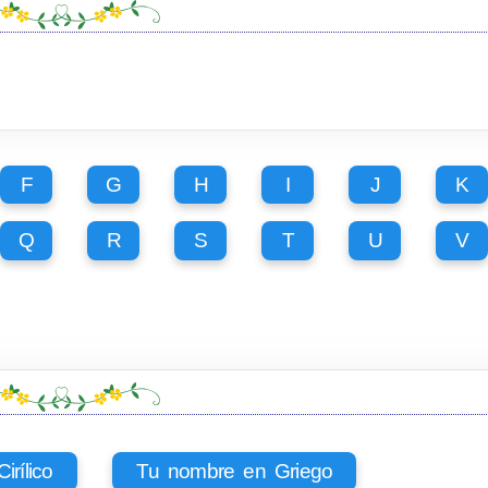
F
G
H
I
J
K
Q
R
S
T
U
V
rílico
Tu nombre en Griego