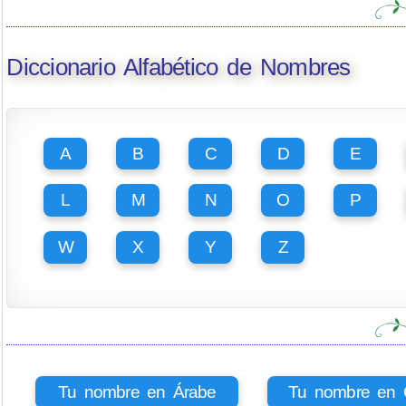
Diccionario Alfabético de Nombres
A
B
C
D
E
L
M
N
O
P
W
X
Y
Z
Tu nombre en Árabe
Tu nombre en Ci