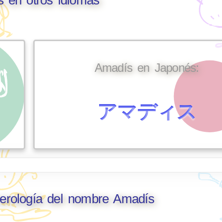
Amadís en Japonés:
アマディス
merología del nombre Amadís