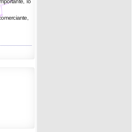
portante, lo
 comerciante,