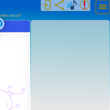
Men
ú
mbre buscas?