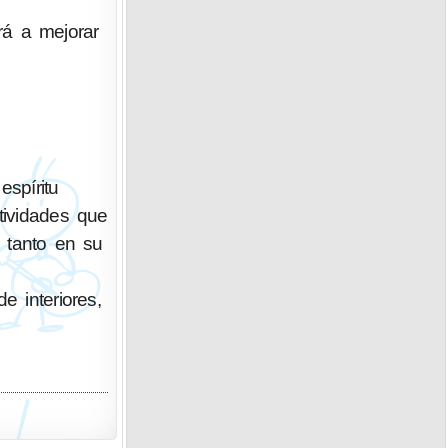
rá a mejorar
spíritu
tividades que
o tanto en su
e interiores,