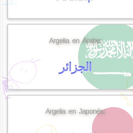
Argelia en Árabe:
الجزائر
Argelia en Japonés: