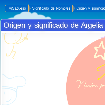
MiSabueso
Significado de Nombres
Origen y signific
Origen y significado de Argelia