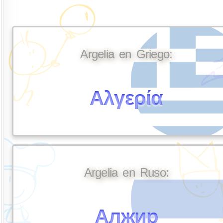
Argelia en Griego:
Αλγερία
Argelia en Ruso:
Алжир