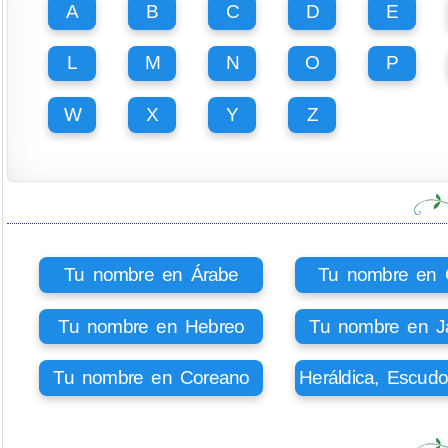
A
B
C
D
E
L
M
N
O
P
W
X
Y
Z
Tu nombre en Árabe
Tu nombre en Ci
Tu nombre en Hebreo
Tu nombre en J
Tu nombre en Coreano
Heráldica, Escud