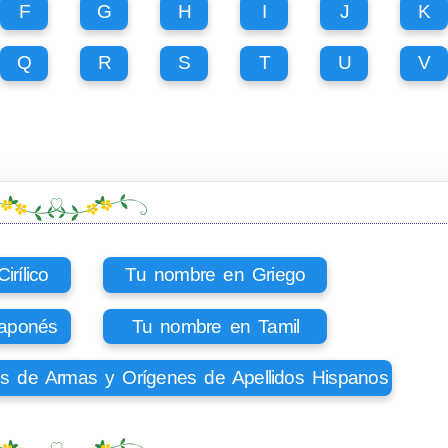
F
G
H
I
J
K
Q
R
S
T
U
V
rílico
Tu nombre en Griego
aponés
Tu nombre en Tamil
os de Armas y Orígenes de Apellidos Hispanos