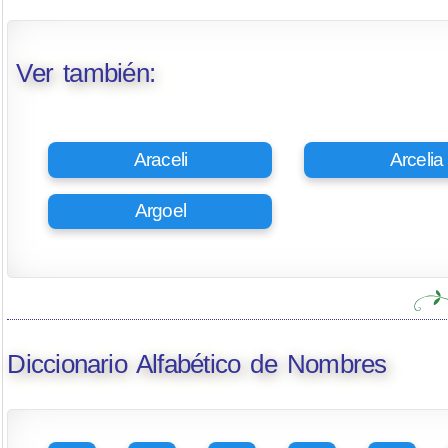
Ver también:
Araceli
Arcelia
Argoel
Diccionario Alfabético de Nombres