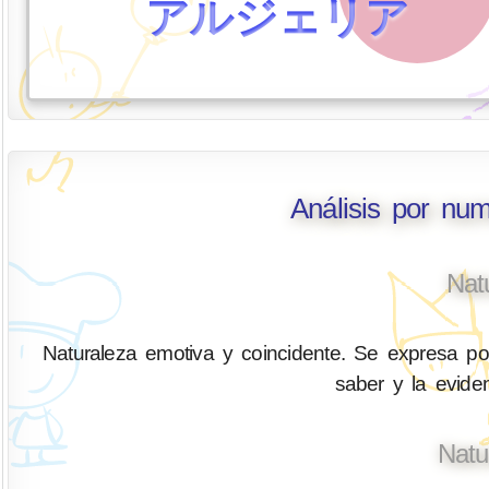
アルジェリア
Análisis por num
Nat
Naturaleza emotiva y coincidente. Se expresa por 
saber y la eviden
Natu