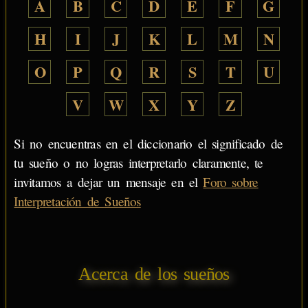
A
B
C
D
E
F
G
H
I
J
K
L
M
N
O
P
Q
R
S
T
U
V
W
X
Y
Z
Si no encuentras en el diccionario el significado de
tu sueño o no logras interpretarlo claramente, te
invitamos a dejar un mensaje en el
Foro sobre
Interpretación de Sueños
Acerca de los sueños