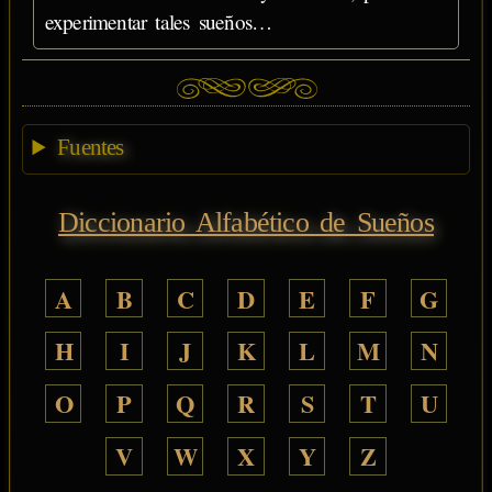
experimentar tales sueños…
Fuentes
Diccionario Alfabético de Sueños
A
B
C
D
E
F
G
H
I
J
K
L
M
N
O
P
Q
R
S
T
U
V
W
X
Y
Z