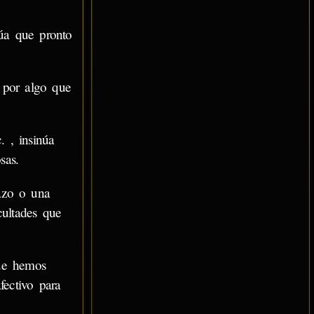
núa que pronto
e por algo que
c. , insinúa
sas.
azo o una
ultades que
que hemos
fectivo para