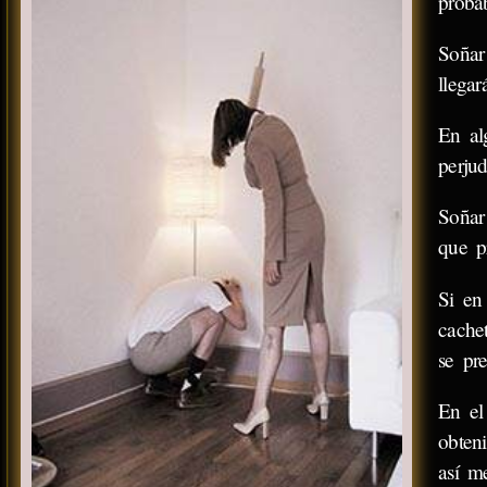
proba
Soñar
llegar
En al
perjud
Soñar
que pr
Si en
cache
se pre
En el
obten
así me