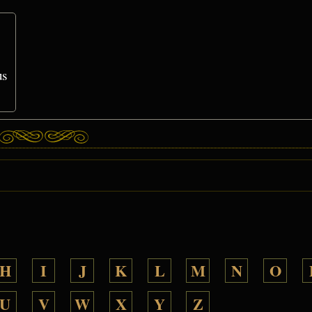
us
H
I
J
K
L
M
N
O
U
V
W
X
Y
Z