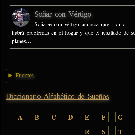
Soñar con Vértigo
Soñarse con vértigo anuncia que pronto
habrá problemas en el hogar y que el resultado de s
planes…
Fuentes
Diccionario Alfabético de Sueños
A
B
C
D
E
F
G
R
S
T