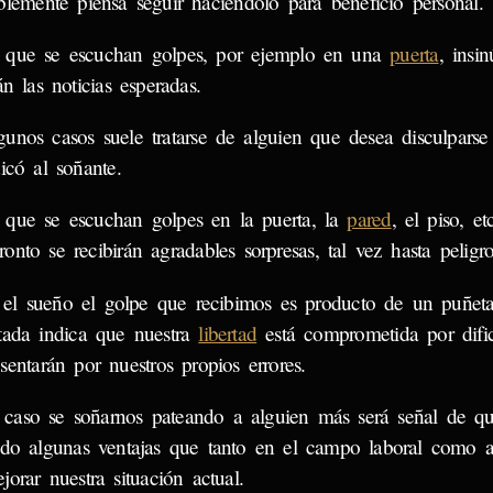
blemente piensa seguir haciéndolo para beneficio personal.
 que se escuchan golpes, por ejemplo en una
puerta
, insi
án las noticias esperadas.
gunos casos suele tratarse de alguien que desea disculpars
icó al soñante.
 que se escuchan golpes en la puerta, la
pared
, el piso, et
onto se recibirán agradables sorpresas, tal vez hasta peligro
 el sueño el golpe que recibimos es producto de un puñet
tada indica que nuestra
libertad
está comprometida por dific
sentarán por nuestros propios errores.
 caso se soñarnos pateando a alguien más será señal de 
ido algunas ventajas que tanto en el campo laboral como a
jorar nuestra situación actual.