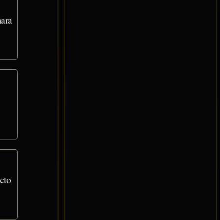
mara
cto