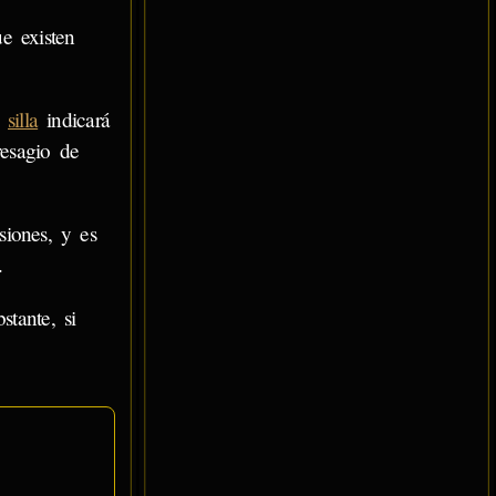
e existen
o
silla
indicará
esagio de
iones, y es
.
stante, si