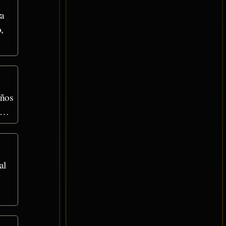
ra
,
eños
es…
al