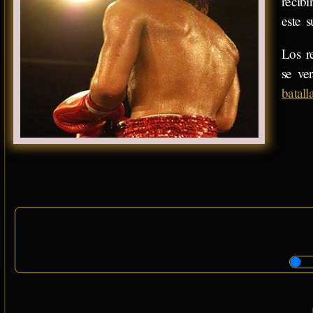
recib
este s
Los r
se ve
batall