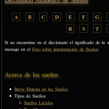
Diccionario Alfabético de Sueños
A
B
C
D
E
F
G
R
S
T
Si no encuentras en el diccionario el significado de tu s
mensaje en el
Foro sobre Interpretación de Sueños
Acerca de los sueños
Breve Historia de los Sueños
Tipos de Sueños:
Sueños Lúcidos