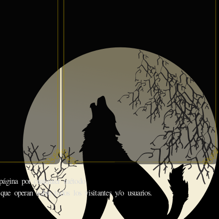
gina por cualquier método.
que operan sobre todos los visitantes y/o usuarios.