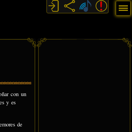
Menú
soñar con un
es y es
temores de