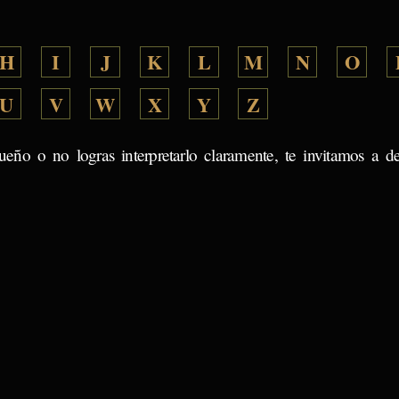
H
I
J
K
L
M
N
O
U
V
W
X
Y
Z
ueño o no logras interpretarlo claramente, te invitamos a d