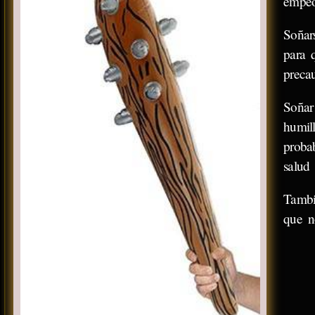
empeo
Soñar
para 
preca
Soñar
humil
proba
salud 
Tambi
que n