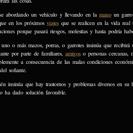
rará las cosas.
se abordando un vehículo y llevando en la
mano
un garrot
que en los próximos
viajes
que se realicen en la vida real
uciones porque pasará riesgos, molestias y hasta podría habe
 uno o más mazos, porras, o garrotes insinúa que recibirá 
lante por parte de familiares,
amigos
o personas cercanas,
blemente a consecuencia de las malas condiciones económ
del soñante.
én insinúa que hay trastornos y problemas diversos en su h
o ha dado solución favorable.