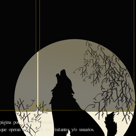
gina por cualquier método.
que operan sobre todos los visitantes y/o usuarios.