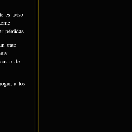
e es aviso
 tome
r pérdidas.
un trato
 muy
icas o de
ogar, a los