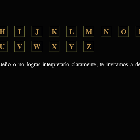
H
I
J
K
L
M
N
O
U
V
W
X
Y
Z
ueño o no logras interpretarlo claramente, te invitamos a d