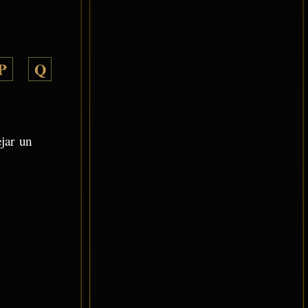
P
Q
ejar un