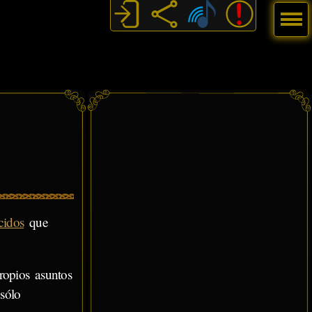
Menú
cidos
que
opios asuntos
sólo