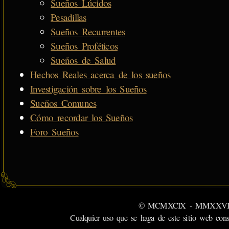
Sueños Lúcidos
Pesadillas
Sueños Recurrentes
Sueños Proféticos
Sueños de Salud
Hechos Reales acerca de los sueños
Investigación sobre los Sueños
Sueños Comunes
Cómo recordar los Sueños
Foro Sueños
© MCMXCIX - MMXXVI MiSabu
Cualquier uso que se haga de este sitio web cons