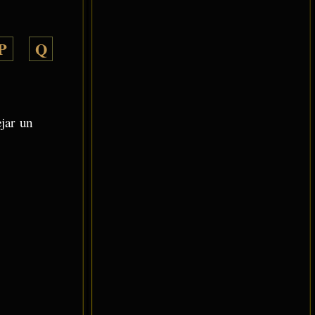
P
Q
ejar un