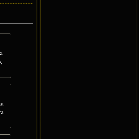
ra
,
na
ra