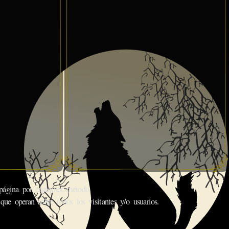
gina por cualquier método.
que operan sobre todos los visitantes y/o usuarios.