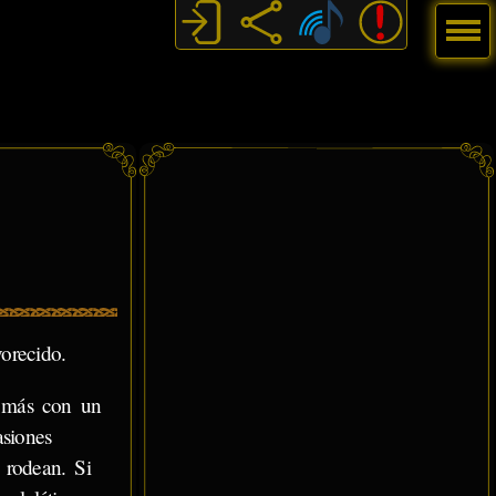
Menú
orecido.
n más con un
siones
 rodean. Si