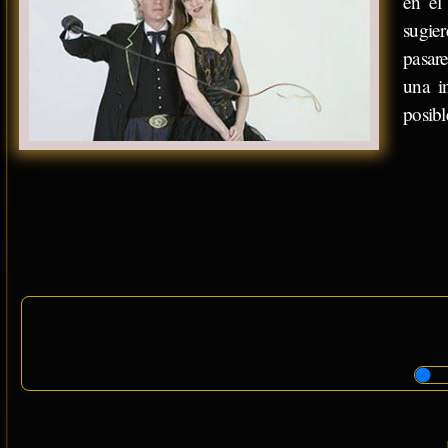
en el
sugie
pasar
una in
posib