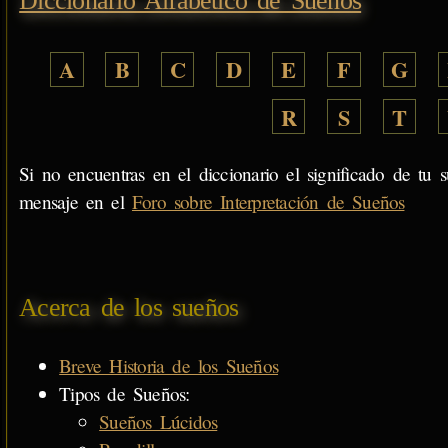
Diccionario Alfabético de Sueños
A
B
C
D
E
F
G
R
S
T
Si no encuentras en el diccionario el significado de tu s
mensaje en el
Foro sobre Interpretación de Sueños
Acerca de los sueños
Breve Historia de los Sueños
Tipos de Sueños:
Sueños Lúcidos