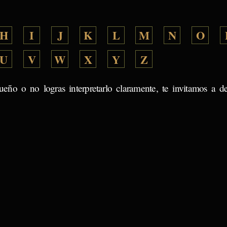
H
I
J
K
L
M
N
O
U
V
W
X
Y
Z
ueño o no logras interpretarlo claramente, te invitamos a d