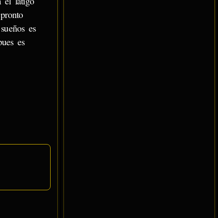
 el látigo
 pronto
 sueños es
pues es