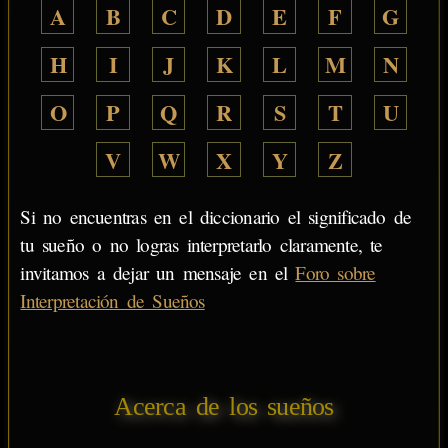
A
B
C
D
E
F
G
H
I
J
K
L
M
N
O
P
Q
R
S
T
U
V
W
X
Y
Z
Si no encuentras en el diccionario el significado de
tu sueño o no logras interpretarlo claramente, te
invitamos a dejar un mensaje en el
Foro sobre
Interpretación de Sueños
Acerca de los sueños