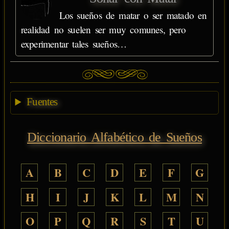
Los sueños de matar o ser matado en
realidad no suelen ser muy comunes, pero
experimentar tales sueños…
Fuentes
Diccionario Alfabético de Sueños
A
B
C
D
E
F
G
H
I
J
K
L
M
N
O
P
Q
R
S
T
U