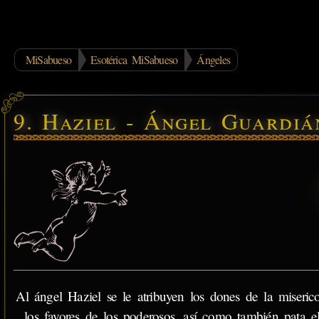
MiSabueso
Esotérica MiSabueso
Ángeles
9. Haziel - Ángel Guardiá
Al ángel Haziel se le atribuyen los dones de la miserico
los favores de los poderosos, así como también pata e