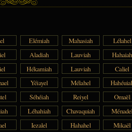
el
Elémiah
Mahasiah
Lélahel
iel
Aladiah
Lauviah
Hahaia
iel
Hékamiah
Lauviah
Caliel
hael
Yéiayel
Mélahel
Hahéuia
tel
Séhéiah
Reiyel
Omaël
iah
Léhahiah
Chavaquiah
Ménade
ael
Iezalel
Hahahel
Mikaël