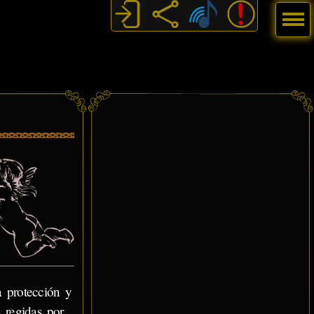
Menú
a protección y
 regidas por