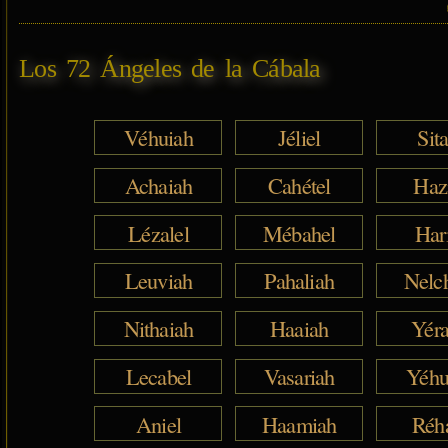
Los 72 Ángeles de la Cábala
Véhuiah
Jéliel
Sita
Achaiah
Cahétel
Haz
Lézalel
Mébahel
Har
Leuviah
Pahaliah
Nelc
Nithaiah
Haaiah
Yéra
Lecabel
Vasariah
Yéhu
Aniel
Haamiah
Réh