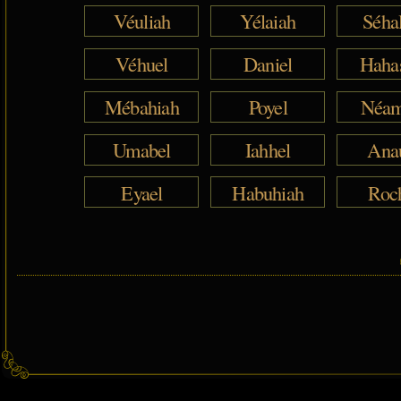
Véuliah
Yélaiah
Séha
Véhuel
Daniel
Haha
Mébahiah
Poyel
Néam
Umabel
Iahhel
Ana
Eyael
Habuhiah
Roc