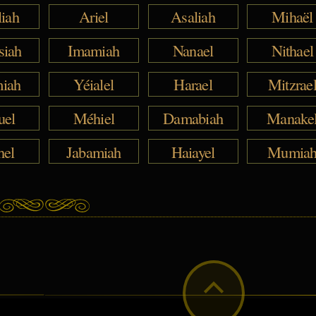
liah
Ariel
Asaliah
Mihaël
siah
Imamiah
Nanael
Nithael
iah
Yéialel
Harael
Mitzrae
uel
Méhiel
Damabiah
Manake
hel
Jabamiah
Haiayel
Mumia