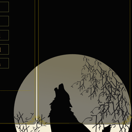
l
l
h