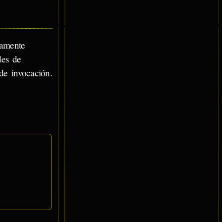
ramente
des de
de invocación.