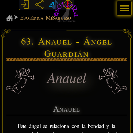
Menú
MiSabueso
Esotérica MiSabueso
63. Anauel - Ángel
Guardián
Anauel
Anauel
Este ángel se relaciona con la bondad y la