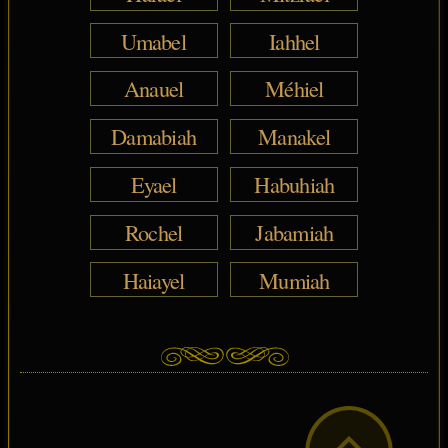
Umabel
Iahhel
Anauel
Méhiel
Damabiah
Manakel
Eyael
Habuhiah
Rochel
Jabamiah
Haiayel
Mumiah