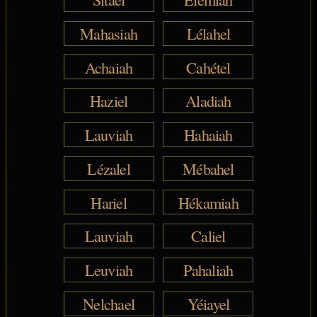
Mahasiah
Lélahel
Achaiah
Cahétel
Haziel
Aladiah
Lauviah
Hahaiah
Lézalel
Mébahel
Hariel
Hékamiah
Lauviah
Caliel
Leuviah
Pahaliah
Nelchael
Yéiayel