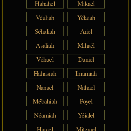
Hahahel
Mikaël
Véuliah
Yélaiah
Séhaliah
Ariel
Asaliah
Mihaël
Véhuel
Daniel
Hahasiah
Imamiah
Nanael
Nithael
Mébahiah
Poyel
Néamiah
Yéialel
Harael
Mitzrael