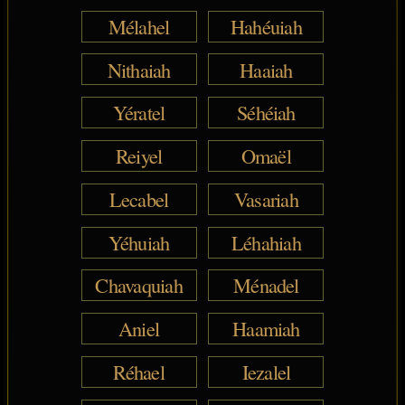
Mélahel
Hahéuiah
Nithaiah
Haaiah
Yératel
Séhéiah
Reiyel
Omaël
Lecabel
Vasariah
Yéhuiah
Léhahiah
Chavaquiah
Ménadel
Aniel
Haamiah
Réhael
Iezalel