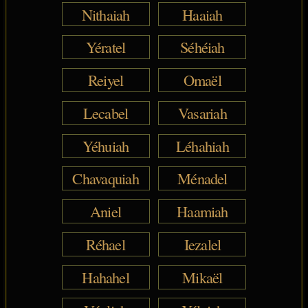
Nithaiah
Haaiah
Yératel
Séhéiah
Reiyel
Omaël
Lecabel
Vasariah
Yéhuiah
Léhahiah
Chavaquiah
Ménadel
Aniel
Haamiah
Réhael
Iezalel
Hahahel
Mikaël