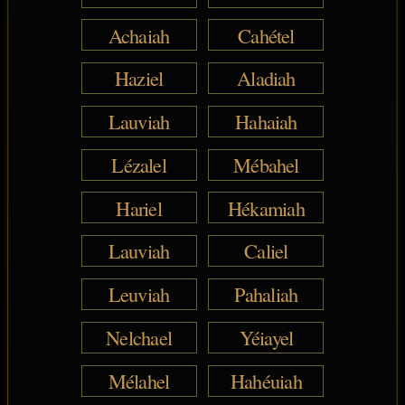
Achaiah
Cahétel
Haziel
Aladiah
Lauviah
Hahaiah
Lézalel
Mébahel
Hariel
Hékamiah
Lauviah
Caliel
Leuviah
Pahaliah
Nelchael
Yéiayel
Mélahel
Hahéuiah