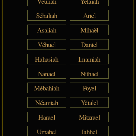
Véuliah
Yélaiah
Séhaliah
Ariel
Asaliah
Mihaël
Véhuel
Daniel
Hahasiah
Imamiah
Nanael
Nithael
Mébahiah
Poyel
Néamiah
Yéialel
Harael
Mitzrael
Umabel
Iahhel