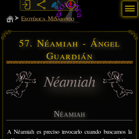
Menú
MiSabueso
Esotérica MiSabueso
57. Néamiah - Ángel
Guardián
Néamiah
Néamiah
A Néamiah es preciso invocarlo cuando buscamos la