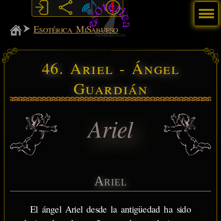
Menú
MiSabueso
Esotérica MiSabueso
46. Ariel - Ángel
Guardián
Ariel
Ariel
El ángel Ariel desde la antigüedad ha sido