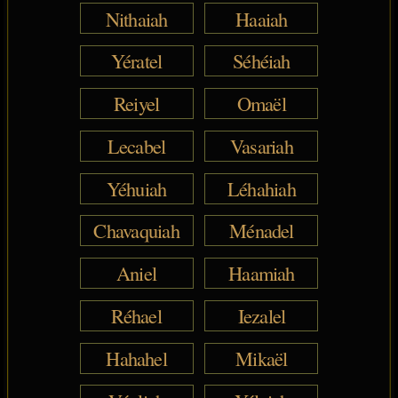
Nithaiah
Haaiah
Yératel
Séhéiah
Reiyel
Omaël
Lecabel
Vasariah
Yéhuiah
Léhahiah
Chavaquiah
Ménadel
Aniel
Haamiah
Réhael
Iezalel
Hahahel
Mikaël