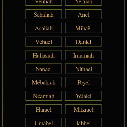
Véuliah
Yélaiah
Séhaliah
Ariel
Asaliah
Mihaël
Véhuel
Daniel
Hahasiah
Imamiah
Nanael
Nithael
Mébahiah
Poyel
Néamiah
Yéialel
Harael
Mitzrael
Umabel
Iahhel