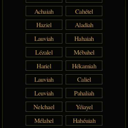
Achaiah
Cahétel
Haziel
Aladiah
Lauviah
Hahaiah
Lézalel
Mébahel
Hariel
Hékamiah
Lauviah
Caliel
Leuviah
Pahaliah
Nelchael
Yéiayel
Mélahel
Hahéuiah