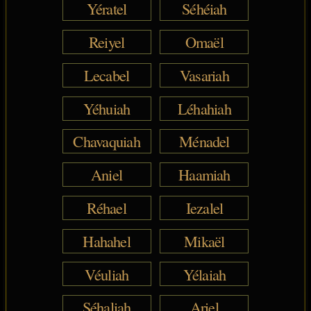
Yératel
Séhéiah
Reiyel
Omaël
Lecabel
Vasariah
Yéhuiah
Léhahiah
Chavaquiah
Ménadel
Aniel
Haamiah
Réhael
Iezalel
Hahahel
Mikaël
Véuliah
Yélaiah
Séhaliah
Ariel