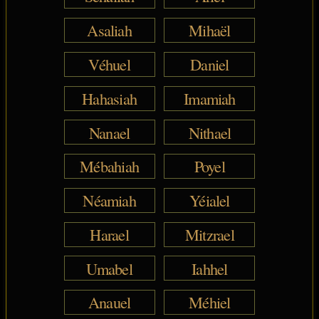
Asaliah
Mihaël
Véhuel
Daniel
Hahasiah
Imamiah
Nanael
Nithael
Mébahiah
Poyel
Néamiah
Yéialel
Harael
Mitzrael
Umabel
Iahhel
Anauel
Méhiel