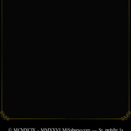
© MCMXCIX - MMXXVI MiSabueso.com — Se prohíbe la