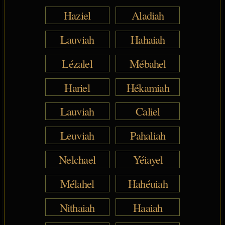
Haziel
Aladiah
Lauviah
Hahaiah
Lézalel
Mébahel
Hariel
Hékamiah
Lauviah
Caliel
Leuviah
Pahaliah
Nelchael
Yéiayel
Mélahel
Hahéuiah
Nithaiah
Haaiah