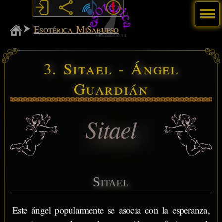
Menú
MiSabueso
Esotérica MiSabueso
3. Sitael - Ángel
Guardián
Sitael
Sitael
Este ángel popularmente se asocia con la esperanza,