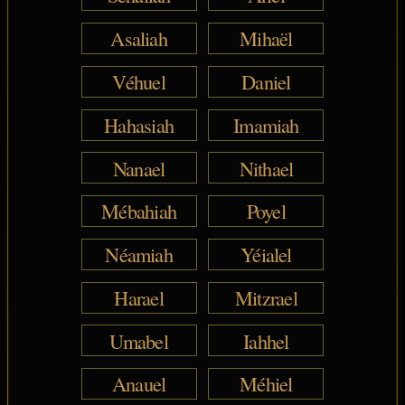
Asaliah
Mihaël
Véhuel
Daniel
Hahasiah
Imamiah
Nanael
Nithael
Mébahiah
Poyel
Néamiah
Yéialel
Harael
Mitzrael
Umabel
Iahhel
Anauel
Méhiel