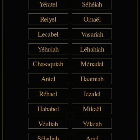
Yératel
Séhéiah
Reiyel
Omaël
Lecabel
Vasariah
Yéhuiah
Léhahiah
Chavaquiah
Ménadel
Aniel
Haamiah
Réhael
Iezalel
Hahahel
Mikaël
Véuliah
Yélaiah
Séhaliah
Ariel