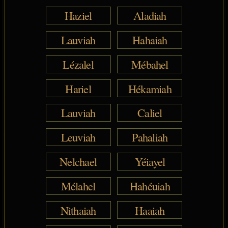
Haziel
Aladiah
Lauviah
Hahaiah
Lézalel
Mébahel
Hariel
Hékamiah
Lauviah
Caliel
Leuviah
Pahaliah
Nelchael
Yéiayel
Mélahel
Hahéuiah
Nithaiah
Haaiah