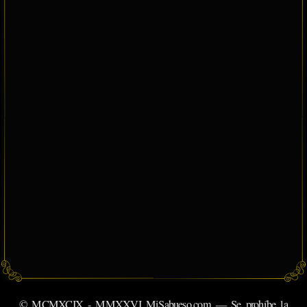
© MCMXCIX - MMXXVI MiSabueso.com — Se prohíbe la