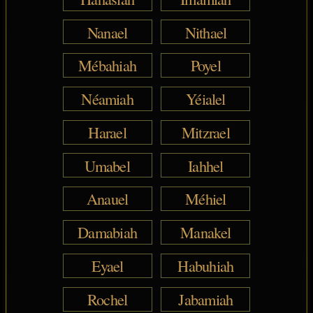
Nanael
Nithael
Mébahiah
Poyel
Néamiah
Yéialel
Harael
Mitzrael
Umabel
Iahhel
Anauel
Méhiel
Damabiah
Manakel
Eyael
Habuhiah
Rochel
Jabamiah