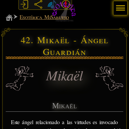
Menú
MiSabueso
Esotérica MiSabueso
42. Mikaël - Ángel
Guardián
Mikaël
Mikaël
Este ángel relacionado a las virtudes es invocado