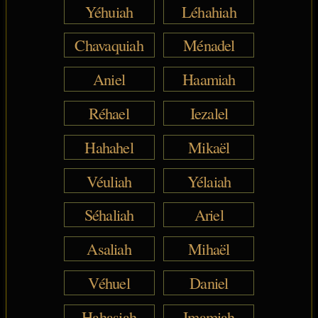
Yéhuiah
Léhahiah
Chavaquiah
Ménadel
Aniel
Haamiah
Réhael
Iezalel
Hahahel
Mikaël
Véuliah
Yélaiah
Séhaliah
Ariel
Asaliah
Mihaël
Véhuel
Daniel
Hahasiah
Imamiah