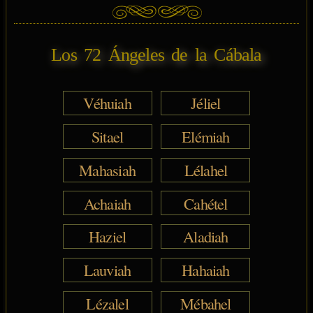
Los 72 Ángeles de la Cábala
Véhuiah
Jéliel
Sitael
Elémiah
Mahasiah
Lélahel
Achaiah
Cahétel
Haziel
Aladiah
Lauviah
Hahaiah
Lézalel
Mébahel