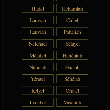
Hariel
Hékamiah
Lauviah
Caliel
Leuviah
Pahaliah
Nelchael
Yéiayel
Mélahel
Hahéuiah
Nithaiah
Haaiah
Yératel
Séhéiah
Reiyel
Omaël
Lecabel
Vasariah