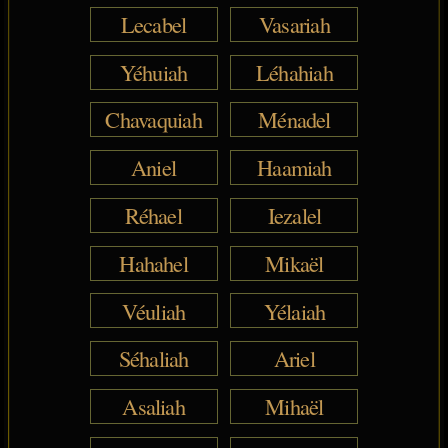
Lecabel
Vasariah
Yéhuiah
Léhahiah
Chavaquiah
Ménadel
Aniel
Haamiah
Réhael
Iezalel
Hahahel
Mikaël
Véuliah
Yélaiah
Séhaliah
Ariel
Asaliah
Mihaël