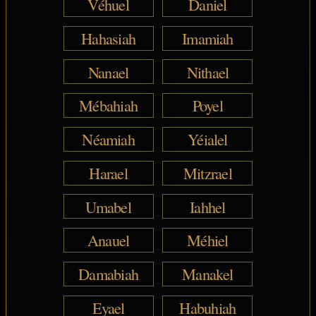
Véhuel
Daniel
Hahasiah
Imamiah
Nanael
Nithael
Mébahiah
Poyel
Néamiah
Yéialel
Harael
Mitzrael
Umabel
Iahhel
Anauel
Méhiel
Damabiah
Manakel
Eyael
Habuhiah