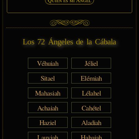
Los 72 Ángeles de la Cábala
Véhuiah
Jéliel
Sitael
Elémiah
Mahasiah
Lélahel
Achaiah
Cahétel
Haziel
Aladiah
Lauviah
Hahaiah