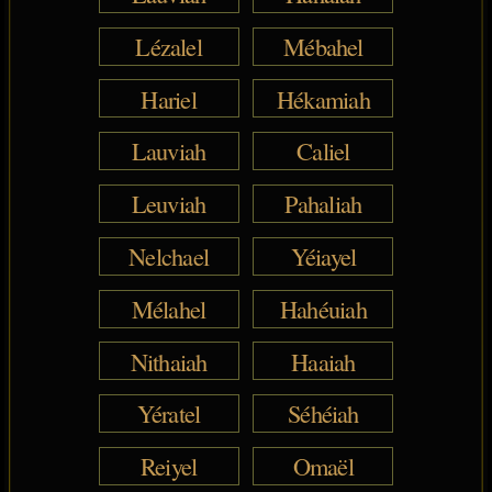
Lézalel
Mébahel
Hariel
Hékamiah
Lauviah
Caliel
Leuviah
Pahaliah
Nelchael
Yéiayel
Mélahel
Hahéuiah
Nithaiah
Haaiah
Yératel
Séhéiah
Reiyel
Omaël