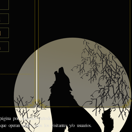
l
l
h
gina por cualquier método.
que operan sobre todos los visitantes y/o usuarios.