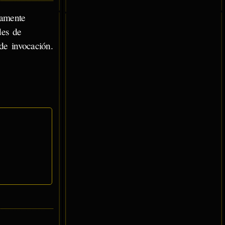
ramente
des de
de invocación.