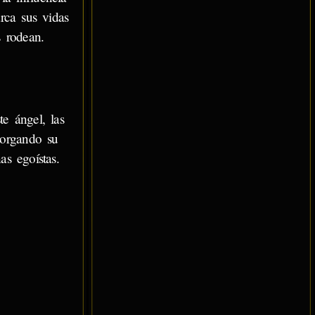
rca sus vidas
s rodean.
te ángel, las
torgando su
s egoístas.