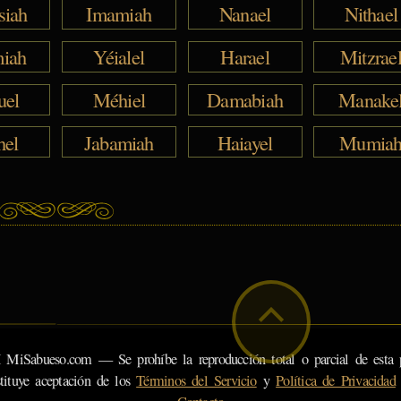
siah
Imamiah
Nanael
Nithael
iah
Yéialel
Harael
Mitzrae
uel
Méhiel
Damabiah
Manake
hel
Jabamiah
Haiayel
Mumia
eso.com — Se prohíbe la reproducción total o parcial de esta pá
tituye aceptación de los
Términos del Servicio
y
Política de Privacidad