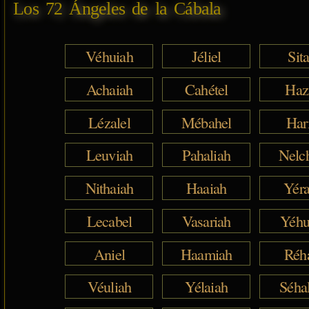
Los 72 Ángeles de la Cábala
Véhuiah
Jéliel
Sita
Achaiah
Cahétel
Haz
Lézalel
Mébahel
Har
Leuviah
Pahaliah
Nelc
Nithaiah
Haaiah
Yéra
Lecabel
Vasariah
Yéhu
Aniel
Haamiah
Réh
Véuliah
Yélaiah
Séha