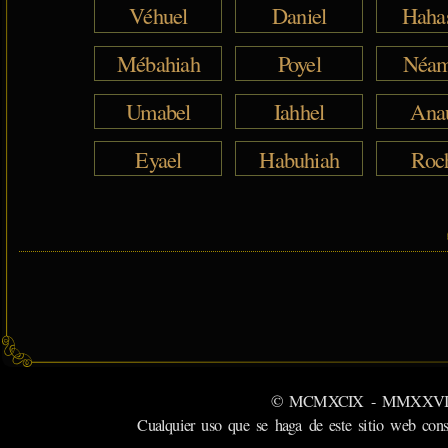
Véhuel
Daniel
Haha
Mébahiah
Poyel
Néam
Umabel
Iahhel
Ana
Eyael
Habuhiah
Roc
© MCMXCIX - MMXXVI MiSabu
Cualquier uso que se haga de este sitio web cons