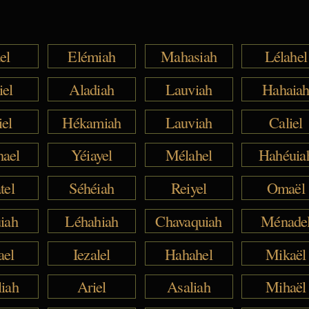
el
Elémiah
Mahasiah
Lélahel
iel
Aladiah
Lauviah
Hahaia
iel
Hékamiah
Lauviah
Caliel
hael
Yéiayel
Mélahel
Hahéuia
tel
Séhéiah
Reiyel
Omaël
iah
Léhahiah
Chavaquiah
Ménade
ael
Iezalel
Hahahel
Mikaël
liah
Ariel
Asaliah
Mihaël