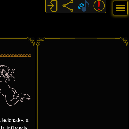
Menú
elacionados a
la influencia