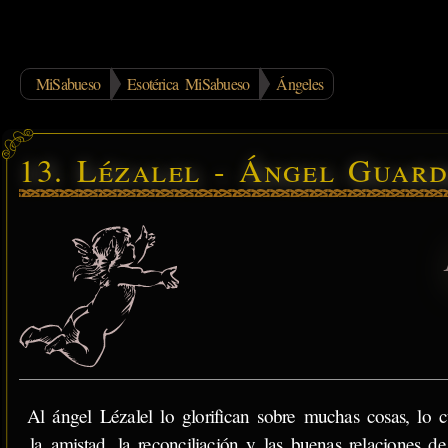
MiSabueso
Esotérica MiSabueso
Ángeles
13. Lézalel - Ángel Guard
Al ángel Lézalel lo glorifican sobre muchas cosas, lo c
la amistad, la reconciliación y las buenas relaciones d