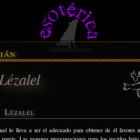
ián
Lézalel
Lézalel
ual lo lleva a ser el adecuado para obtener de él favores r
e pareja. Las mayores preocupaciones para los nacidos bajo 