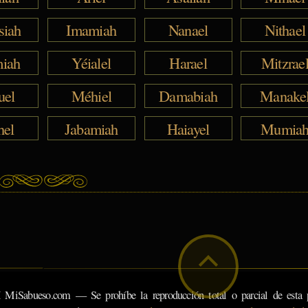
siah
Imamiah
Nanael
Nithael
iah
Yéialel
Harael
Mitzrae
uel
Méhiel
Damabiah
Manake
hel
Jabamiah
Haiayel
Mumia
eso.com — Se prohíbe la reproducción total o parcial de esta pá