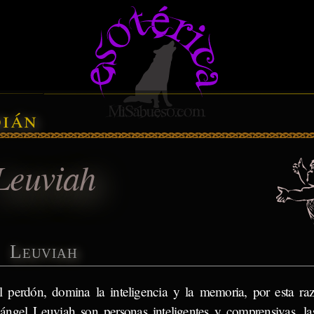
dián
Leuviah
Leuviah
l perdón, domina la inteligencia y la memoria, por esta ra
l ángel Leuviah son personas inteligentes y comprensivas, la