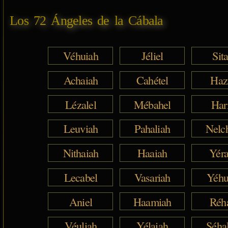
Los 72 Ángeles de la Cábala
Véhuiah
Jéliel
Sita
Achaiah
Cahétel
Haz
Lézalel
Mébahel
Har
Leuviah
Pahaliah
Nelc
Nithaiah
Haaiah
Yéra
Lecabel
Vasariah
Yéhu
Aniel
Haamiah
Réh
Véuliah
Yélaiah
Séha