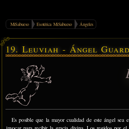
MiSabueso
Esotérica MiSabueso
Ángeles
19. Leuviah - Ángel Guar
Es posible que la mayor cualidad de este ángel sea e
invocar para recibir la gracia divina. Los regidos por e