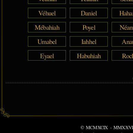
Véhuel
Daniel
Haha
Mébahiah
Poyel
Néam
Umabel
Iahhel
Ana
Eyael
Habuhiah
Roc
© MCMXCIX - MMXXVI MiSabu