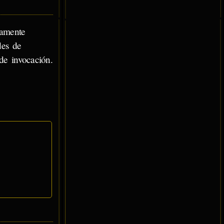
ramente
des de
de invocación.