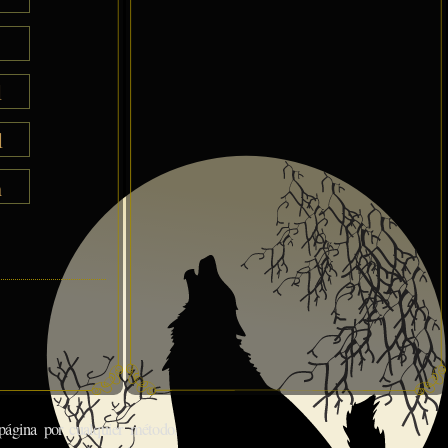
l
l
h
gina por cualquier método.