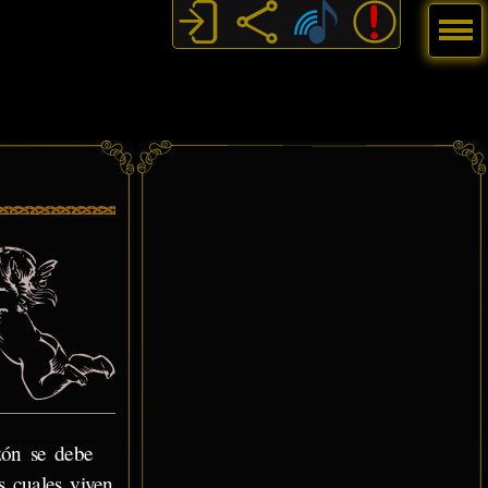
Menú
zón se debe
s cuales viven