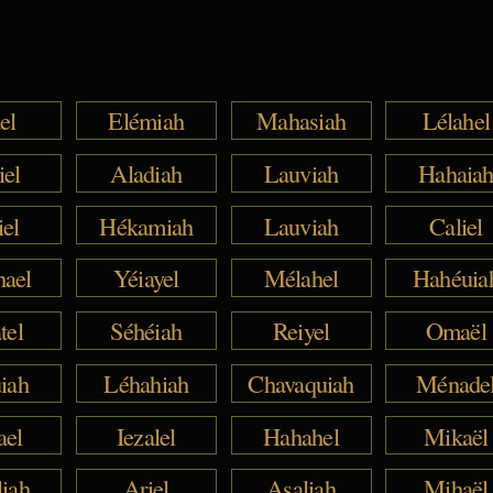
el
Elémiah
Mahasiah
Lélahel
iel
Aladiah
Lauviah
Hahaia
iel
Hékamiah
Lauviah
Caliel
hael
Yéiayel
Mélahel
Hahéuia
tel
Séhéiah
Reiyel
Omaël
iah
Léhahiah
Chavaquiah
Ménade
ael
Iezalel
Hahahel
Mikaël
liah
Ariel
Asaliah
Mihaël